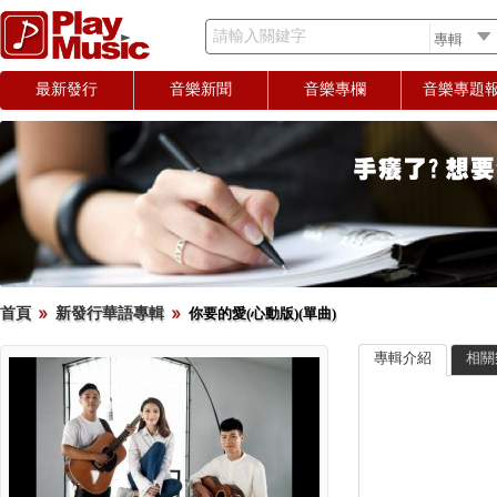
請輸入關鍵字
最新發行
音樂新聞
音樂專欄
音樂專題
首頁
新發行華語專輯
你要的愛(心動版)(單曲)
專輯介紹
相關