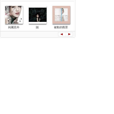
純屬意外
賊
被動的觀眾
雙生火焰