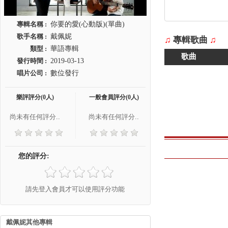
專輯名稱 :
你要的愛(心動版)(單曲)
歌手名稱 :
戴佩妮
♫
專輯歌曲
♫
類型 :
華語專輯
歌曲
發行時間 :
2019-03-13
唱片公司 :
數位發行
樂評評分(0人)
一般會員評分(0人)
尚未有任何評分..
尚未有任何評分..
您的評分:
請先登入會員才可以使用評分功能
戴佩妮其他專輯