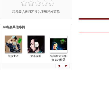
請先登入會員才可以使用評分功能
林宥嘉其他專輯
JAZZ
美妙生活
大小說家
感官/世界音樂
神秘嘉賓
CHANNEL
會 Live精選