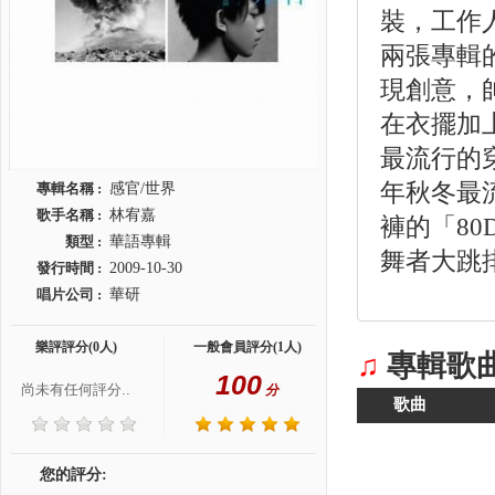
裝，工作
兩張專輯
現創意，
在衣擺加
最流行的
年秋冬最
專輯名稱 :
感官/世界
歌手名稱 :
林宥嘉
褲的「80
類型 :
華語專輯
舞者大跳
發行時間 :
2009-10-30
唱片公司 :
華研
樂評評分(0人)
一般會員評分(1人)
♫
專輯歌
100
尚未有任何評分..
分
歌曲
您的評分: