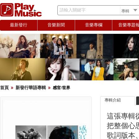
請輸入關鍵字
最新發行
音樂新聞
音樂專欄
音樂專題
首頁
新發行華語專輯
感官/世界
專輯介紹
這張專輯
把整個心
歌詞版本