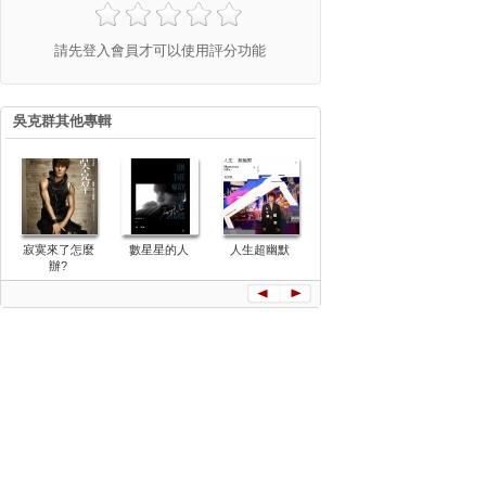
請先登入會員才可以使用評分功能
吳克群其他專輯
寂寞來了怎麼
數星星的人
人生超幽默
你說 我聽著呢
我不要一個
辦?
(單曲)
在樓道裡唱
（單曲）