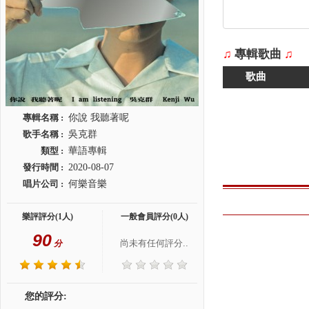
♫
專輯歌曲
♫
歌曲
專輯名稱 :
你說 我聽著呢
歌手名稱 :
吳克群
類型 :
華語專輯
發行時間 :
2020-08-07
唱片公司 :
何樂音樂
樂評評分(1人)
一般會員評分(0人)
90
尚未有任何評分..
分
您的評分: