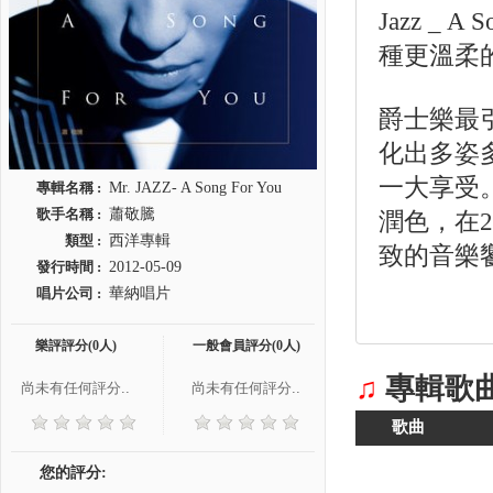
Jazz _
種更溫柔
爵士樂最
化出多姿
一大享受
專輯名稱 :
Mr. JAZZ- A Song For You
歌手名稱 :
蕭敬騰
潤色，在2
類型 :
西洋專輯
致的音樂
發行時間 :
2012-05-09
唱片公司 :
華納唱片
樂評評分(0人)
一般會員評分(0人)
♫
專輯歌
尚未有任何評分..
尚未有任何評分..
歌曲
您的評分: