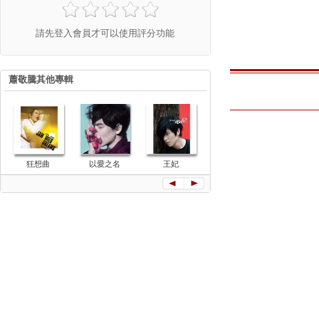
請先登入會員才可以使用評分功能
蕭敬騰其他專輯
LOVE
狂想曲
以愛之名
王妃
洛克先生
Moments 愛的
Mr.Rock
時刻自選輯
會Live紀