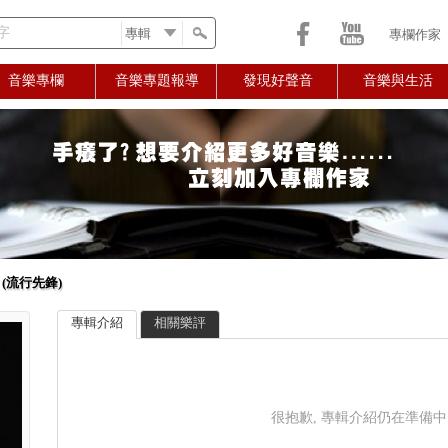
字
專欄作家
音樂專欄
音樂專題報導
發現好聲音
音樂與生活
ia (流行先鋒)
專輯介紹
相關樂評
很抱歉, 專輯介紹仍在準備中..