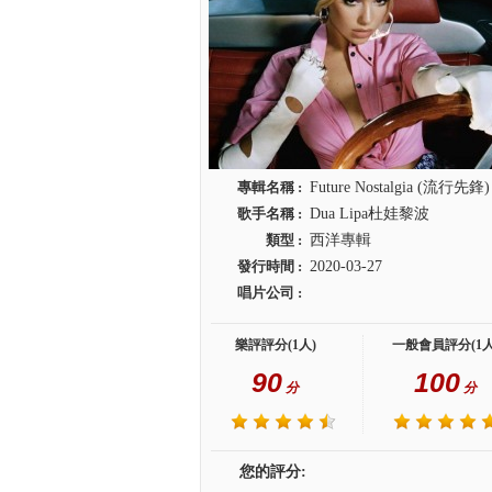
專輯名稱 :
Future Nostalgia (流行先鋒)
歌手名稱 :
Dua Lipa杜娃黎波
類型 :
西洋專輯
發行時間 :
2020-03-27
唱片公司 :
樂評評分(1人)
一般會員評分(1人
90
100
分
分
您的評分: