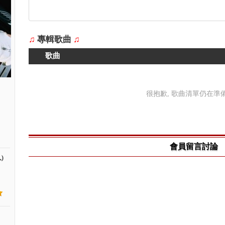
♫
專輯歌曲
♫
歌曲
很抱歉, 歌曲清單仍在準備中
會員留言討論
)