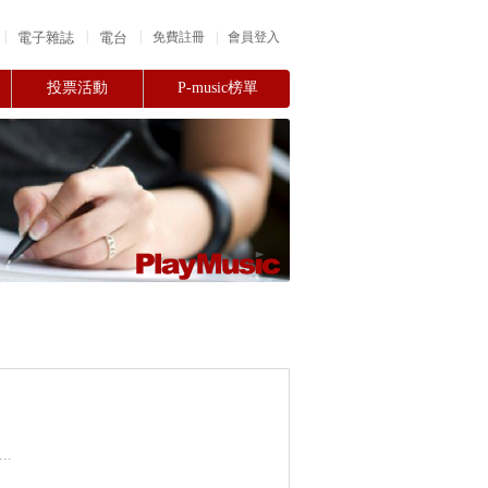
|
|
|
電子雜誌
電台
|
免費註冊
會員登入
投票活動
P-music榜單
.