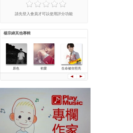
請先登入會員才可以使用評分功能
楊宗緯其他專輯
Money Mon
原色
初愛
生命被你照亮
越過山丘(單
(單曲)
曲)