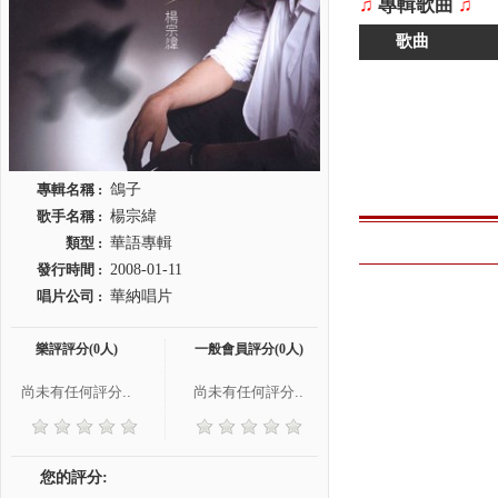
♫
專輯歌曲
♫
歌曲
專輯名稱 :
鴿子
歌手名稱 :
楊宗緯
類型 :
華語專輯
發行時間 :
2008-01-11
唱片公司 :
華納唱片
樂評評分(0人)
一般會員評分(0人)
尚未有任何評分..
尚未有任何評分..
您的評分: