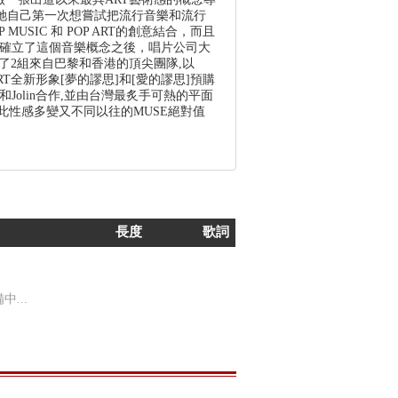
她自己第一次想嘗試把流行音樂和流行
SIC 和 POP ART的創意結合，而且
當確立了這個音樂概念之後，唱片公司大
了2組來自巴黎和香港的頂尖團隊,以
-ART全新形象[夢的謬思]和[愛的謬思]預購
Jolin合作,並由台灣最炙手可熱的平面
 如此性感多變又不同以往的MUSE絕對值
長度
歌詞
...