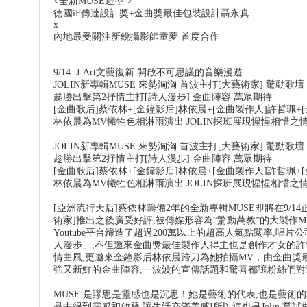
<全新MUSE造型 >
德國iF傳達設計獎+金曲獎最佳包裝設計聶永真
x
內地最受關注新銳攝影師童夢 首度合作
9/14 J-Art文藝復新 開啟不可思議的音樂漫遊
JOLIN新專輯MUSE 來勢洶洶 首波主打[大藝術家] 驚動歌壇
趁勝出擊第2抒情主打[詩人漫步] 金曲陣容 萬眾期待
[金曲歌后]蔡依林+[金鐘影后]林依晨+[金曲製作人]許哲珮+
林依晨為MV犧牲色相淋雨演出 JOLIN探班展現惺惺相惜之
JOLIN新專輯MUSE 來勢洶洶 首波主打[大藝術家] 驚動歌
趁勝出擊第2抒情主打[詩人漫步] 金曲陣容 萬眾期待
[金曲歌后]蔡依林+[金鐘影后]林依晨+[金曲製作人]許哲珮+
林依晨為MV犧牲色相淋雨演出 JOLIN探班展現惺惺相惜之
[亞洲流行天后]蔡依林籌備2年的全新專輯MUSE即將在9/1
術家]推出之後廣受好評,被傳媒形容為”驚動萬教”的大製作
Youtube平台締造了超過200萬以上的超高人氣點閱率,
人漫步」,不但邀來金曲獎最佳製作人得主也是創作才女的許哲
情曲風,更邀來金鐘影后林依晨跨刀為她拍攝MV，由金曲獎
強又新鮮的金曲陣容,一波波的宣傳話題和驚喜都讓粉絲們對
MUSE 是謬思是靈感也是沉思！她是藝術的代表,也是藝術
品中得到靈感和啟發,讓生活充滿美感!所以這也是Jolin 嘗