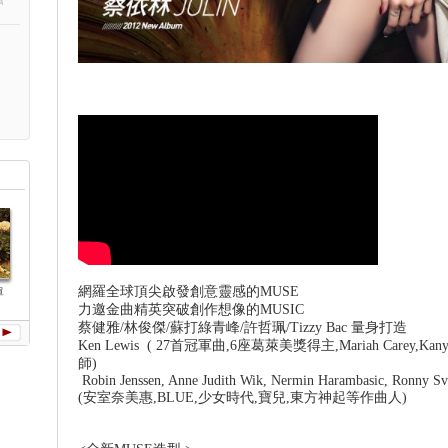
網羅全球頂尖啟發創意靈感的MUSE
Ugly Beauty
單
讓愛傳出去(單
什麼什麼(單
蔡依林Play世
親愛的對
曲)
曲)
界巡迴演唱會
曲)
力邀金曲精英突破創作想像的MUSIC
蔡健雅/林俊傑/蘇打綠青峰/許哲珮/Tizzy Bac 量身打造
Ken Lewis ( 27首冠軍曲,6座葛萊美獎得主,Mariah Carey,Kany
師)
Robin Jenssen, Anne Judith Wik, Nermin Harambasic, Ronny S
(安室奈美惠,BLUE,少女時代,寶兒,東方神起等作曲人)