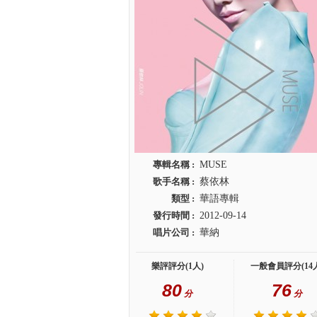
專輯名稱 :
MUSE
歌手名稱 :
蔡依林
類型 :
華語專輯
發行時間 :
2012-09-14
唱片公司 :
華納
樂評評分(1人)
一般會員評分(14
80
76
分
分