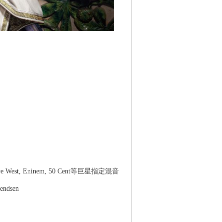
Someday,
OH LA LA LA
Someday,
Oh La La La
OH
象(單
Somewhere
Somewhere
(麥當勞40週
LA（
(單曲)
(Netflix影集
年主題曲)
週年
《此時此刻》
e West, Eninem, 50 Cent等巨星指定混音
主題曲)
vendsen