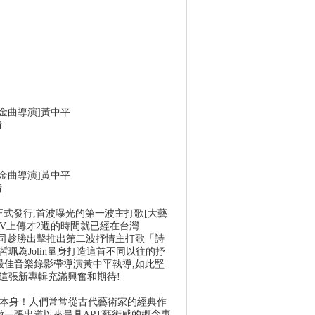
[金曲導演]黃中平
情
壇
[金曲導演]黃中平
情
4正式發行,首波曝光的第一波主打歌[大藝
MV上傳才2週的時間就已經在台灣
唱片公司趁勝出擊推出第二波抒情主打歌「詩
珮為Jolin量身打造這首不同以往的抒
最佳音樂錄影帶導演黃中平執導,如此堅
這張新專輯充滿興奮和期待!
的本身！人們常常從古代藝術家的經典作
試做一張出道以來最具ART藝術感的概念專