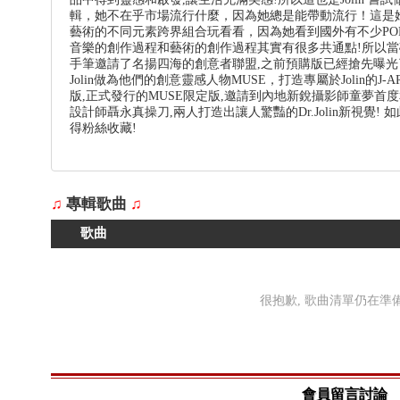
輯，她不在乎市場流行什麼，因為她總是能帶動流行！這是
藝術的不同元素跨界組合玩看看，因為她看到國外有不少POP MU
音樂的創作過程和藝術的創作過程其實有很多共通點!所以
手筆邀請了名揚四海的創意者聯盟,之前預購版已經搶先曝光
Jolin做為他們的創意靈感人物MUSE，打造專屬於Jolin的J
版,正式發行的MUSE限定版,邀請到內地新銳攝影師童夢首度和
設計師聶永真操刀,兩人打造出讓人驚豔的Dr.Jolin新視覺!
得粉絲收藏!
♫
專輯歌曲
♫
歌曲
很抱歉, 歌曲清單仍在準備中
會員留言討論