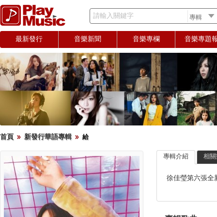
請輸入關鍵字
最新發行
音樂新聞
音樂專欄
音樂專題
首頁
新發行華語專輯
給
專輯介紹
相關
徐佳瑩第六張全