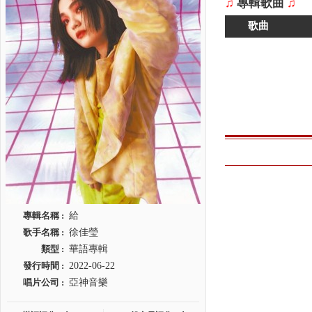
♫
專輯歌曲
♫
歌曲
專輯名稱 :
給
歌手名稱 :
徐佳瑩
類型 :
華語專輯
發行時間 :
2022-06-22
唱片公司 :
亞神音樂