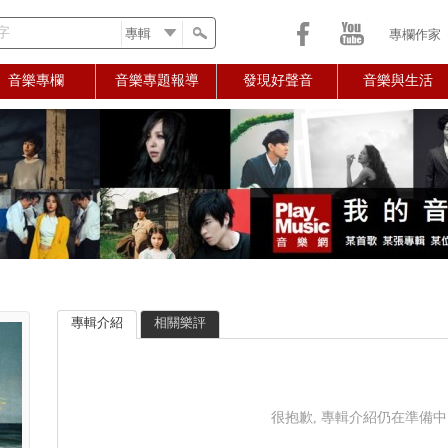
字
專欄作家
音樂專欄
音樂專題報導
發現好聲音
音樂與生活
專輯介紹
相關樂評
很抱歉, 專輯介紹仍在準備中..