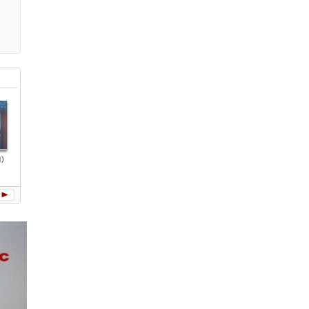
)
太空人
蜂鳥(單曲)
費洛蒙小姐(單
冊葉一：一與
《冊葉一
曲)
一
一》預
2CD