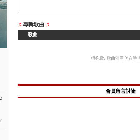
♫
專輯歌曲
♫
歌曲
很抱歉, 歌曲清單仍在準備中
會員留言討論
)