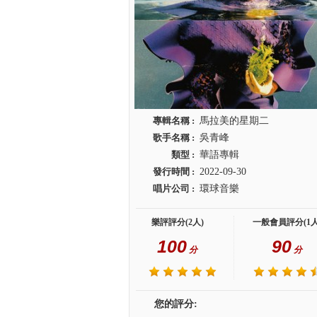
專輯名稱 :
馬拉美的星期二
歌手名稱 :
吳青峰
類型 :
華語專輯
發行時間 :
2022-09-30
唱片公司 :
環球音樂
樂評評分(2人)
一般會員評分(1人
100
90
分
分
您的評分: