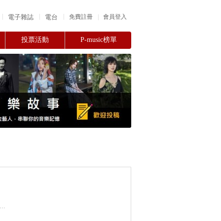
|
|
|
電子雜誌
電台
|
免費註冊
會員登入
投票活動
P-music榜單
.