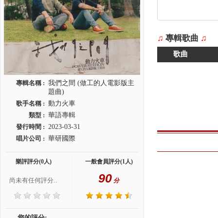
♫
專輯歌曲
♫
歌曲
專輯名稱 :
我們之間 (做工的人電影版主
題曲)
歌手名稱 :
動力火車
類型 :
華語專輯
發行時間 :
2023-03-31
唱片公司 :
華研國際
樂評評分(0人)
一般會員評分(1人)
90
尚未有任何評分..
分
您的評分: