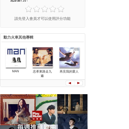
請先登入會員才可以使用評分功能
動力火車其他專輯
MAN
忠孝東路走九
再見我的愛人
光
20動力火
遍
歌DUET