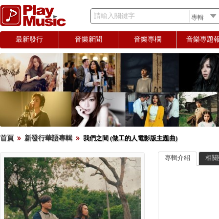
請輸入關鍵字
最新發行
音樂新聞
音樂專欄
音樂專題
首頁
新發行華語專輯
我們之間 (做工的人電影版主題曲)
專輯介紹
相關