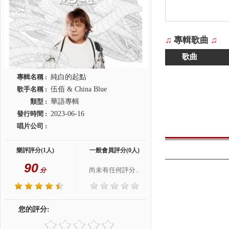
♫
專輯歌曲
♫
歌曲
專輯名稱 :
純白的起點
歌手名稱 :
伍佰 & China Blue
類型 :
華語專輯
發行時間 :
2023-06-16
唱片公司 :
樂評評分(1人)
一般會員評分(0人)
90
尚未有任何評分..
分
您的評分: