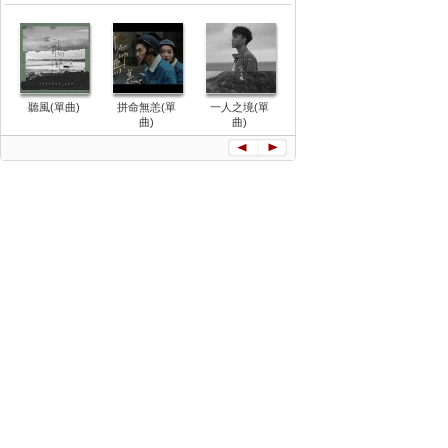
聽風(單曲)
拼命無恙(單
一人之境(單
特倫斯夢遊仙
時光倒流一
曲)
曲)
境(單曲)
話 (單曲)