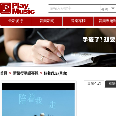
請輸入關鍵字
最新發行
音樂新聞
音樂專欄
音樂專題
首頁
新發行華語專輯
陪着我走 (單曲)
專輯介紹
相關