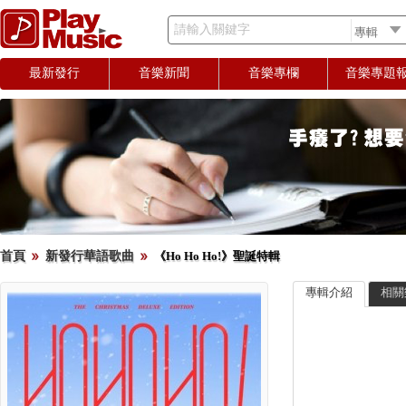
請輸入關鍵字
最新發行
音樂新聞
音樂專欄
音樂專題
首頁
新發行華語歌曲
《Ho Ho Ho!》聖誕特輯
專輯介紹
相關