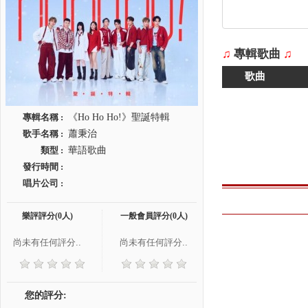
♫
專輯歌曲
♫
歌曲
專輯名稱 :
《Ho Ho Ho!》聖誕特輯
歌手名稱 :
蕭秉治
類型 :
華語歌曲
發行時間 :
唱片公司 :
樂評評分(0人)
一般會員評分(0人)
尚未有任何評分..
尚未有任何評分..
您的評分: