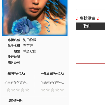
♫
專輯歌曲
♫
歌曲
專輯名稱 :
海的模樣
歌手名稱 :
李芷婷
類型 :
華語歌曲
發行時間 :
唱片公司 :
樂評評分(0人)
一般會員評分(0人)
尚未有任何評分..
尚未有任何評分..
您的評分: