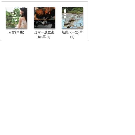
回甘(單曲)
還有一艘救生
最動人一次(單
艙(單曲)
曲)