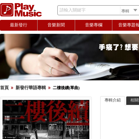
請輸入關鍵字
最新發行
音樂新聞
音樂專欄
音樂專題
首頁
新發行華語專輯
二樓後續(單曲)
專輯介紹
相關