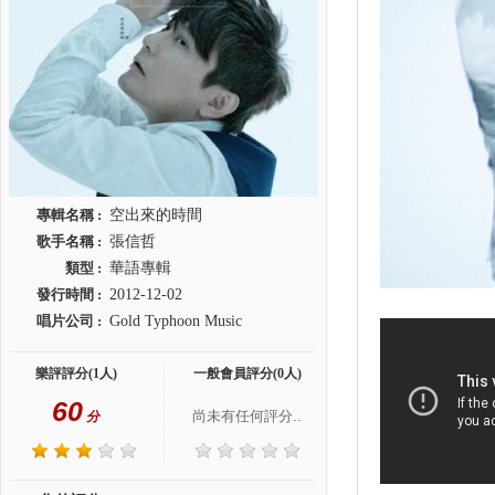
專輯名稱 :
空出來的時間
歌手名稱 :
張信哲
類型 :
華語專輯
發行時間 :
2012-12-02
唱片公司 :
Gold Typhoon Music
樂評評分(1人)
一般會員評分(0人)
60
尚未有任何評分..
分