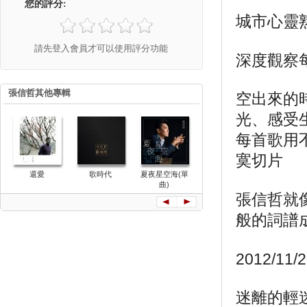
您的評分:
城市心靈熟
請先登入會員才可以使用評分功能
深度觀察
張信哲其他專輯
空出來的
光、感受
每首歌用
寞切片
還愛
歌時代
夏夜星空海(單
擁恆
歌時代Ⅱ
曲)
張信哲就
般的詞譜
2012/
迷離的輕