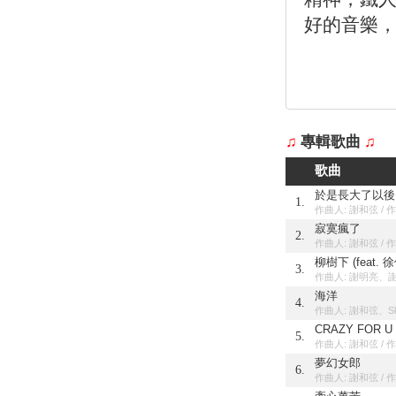
好的音樂
♫
專輯歌曲
♫
歌曲
於是長大了以後
1.
作曲人: 謝和弦 / 
寂寞瘋了
2.
作曲人: 謝和弦 / 
柳樹下 (feat. 
3.
作曲人: 謝明亮、謝
海洋
4.
作曲人: 謝和弦、Sko
CRAZY FOR U
5.
作曲人: 謝和弦 / 
夢幻女郎
6.
作曲人: 謝和弦 / 