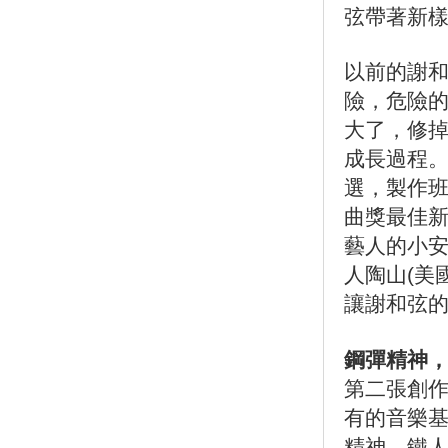
弦帶著新樣
以前的謝
險，危險
大了，修
成長過程
選，製作
曲獎最佳
藝人的小
人陶山(美
讓謝和弦
鋼彈精神
第二張創作
有的音樂
精神，鐵