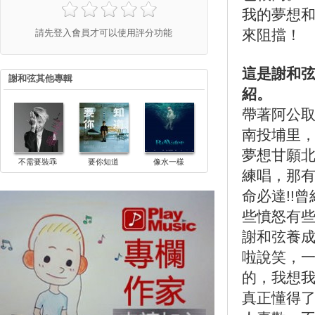
我的夢想
來阻擋！
請先登入會員才可以使用評分功能
這是謝和
謝和弦其他專輯
紹。
帶著阿公取
南投埔里
夢想甘願
不需要裝乖
要你知道
像水一樣
練唱，那
命必達!!
些憤怒有
謝和弦養
啦說笑，
的，我想
真正懂得