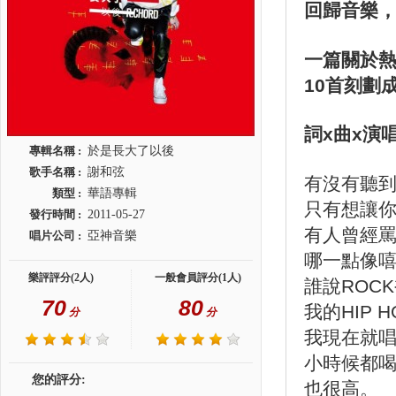
回歸音樂
一篇關於
10首刻劃
詞x曲x演唱 
專輯名稱 :
於是長大了以後
歌手名稱 :
謝和弦
有沒有聽
類型 :
華語專輯
只有想讓
發行時間 :
2011-05-27
有人曾經
唱片公司 :
亞神音樂
哪一點像
樂評評分(2人)
一般會員評分(1人)
誰說ROC
70
80
我的HIP 
分
分
我現在就
小時候都
您的評分:
也很高。