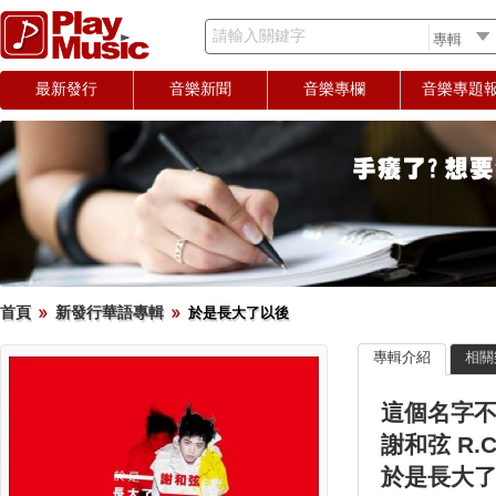
請輸入關鍵字
最新發行
音樂新聞
音樂專欄
音樂專題
首頁
新發行華語專輯
於是長大了以後
專輯介紹
相關
這個名字
謝和弦 R.C
於是長大