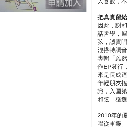
人喜歡，
把真實留
因此，謝
話哲學，
弦，誠實
混搭特調
專輯「雖然
作EP發行
來是長成
年輕朋友
識，入圍第
和弦「獲選
2010年
唱從軍樂。