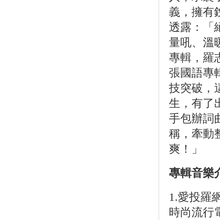
義，擁有
透露：「
量吼、溫
專輯，羅志
張國語專
技突破，
生，有了
手包辦詞
稱，牽動
爽！」
專輯音樂
1.愛投羅
時尚流行