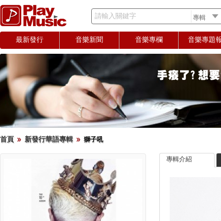
請輸入關鍵字
最新發行
音樂新聞
音樂專欄
音樂專題
首頁
新發行華語專輯
獅子吼
專輯介紹