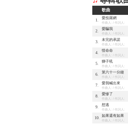
♫
專輯歌
歌曲
愛投羅網
1.
作曲人: / 作詞人:
愛騙我
2.
作曲人: / 作詞人:
未完的承諾
3.
作曲人: / 作詞人:
惜命命
4.
作曲人: / 作詞人:
獅子吼
5.
作曲人: / 作詞人:
第六十一分鐘
6.
作曲人: / 作詞人:
愛我喊出來
7.
作曲人: / 作詞人:
愛慘了
8.
作曲人: / 作詞人:
想逃
9.
作曲人: / 作詞人:
如果還有如果
10.
作曲人: / 作詞人: