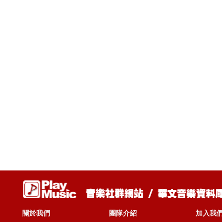
關於我們
團隊介紹
加入我