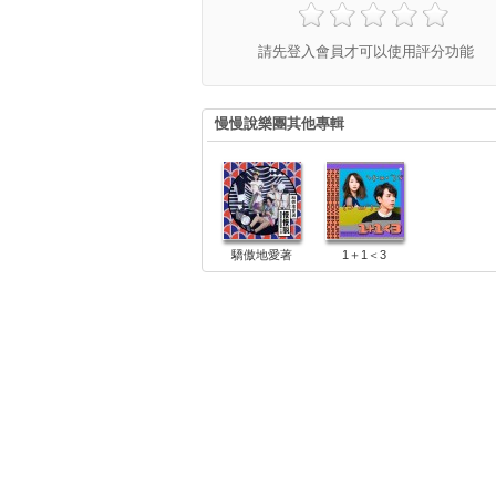
請先登入會員才可以使用評分功能
慢慢說樂團其他專輯
驕傲地愛著
1＋1＜3