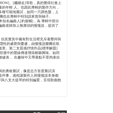
SHOW]、[繼續走]等歌，真的覺得社會上
量的年輕 人。也因此專輯的製作方向，
多種可能地嘗試，如同一只調色盤，上
樂團也在專輯中特別請來曾與柚子、
的日本知名編曲人[釣俊輔]，為 專輯中部分
編曲老師加上無厘頭的慢慢說，提供了
，但其實其中藏有對生活裡充斥著壓抑與
多隱性的威脅與憂慮，由慢慢說樂團在歌
章。第二支質感抒情作品[標準解題]
拿捏適中的聲線傳達增添耐聽興味。如同
指數破表， 在趣味中又帶著點不受拘束自
輯的勇敢嘗試，像是志方首度嘗試演
]這件事，過程讓製作人與慢慢說本身都
琴與八支大提琴的特別編置，呈現歌曲飽