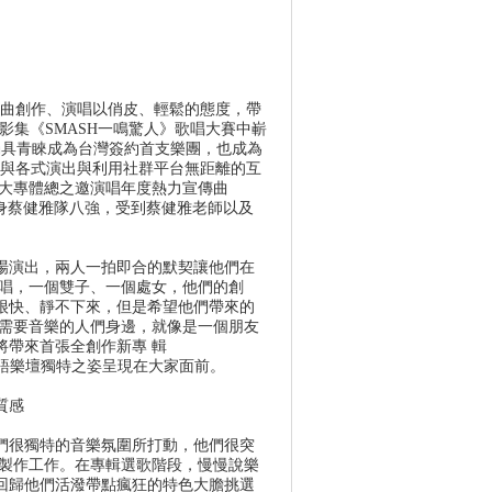
其詞曲創作、演唱以俏皮、輕鬆的態度，帶
的美國影集《SMASH一鳴驚人》歌唱大賽中嶄
獨具青睞成為台灣簽約首支樂團，也成為
因參與各式演出與利用社群平台無距離的互
受大專體總之邀演唱年度熱力宣傳曲
]躋身蔡健雅隊八強，受到蔡健雅老師以及
場演出，兩人一拍即合的默契讓他們在
演唱，一個雙子、一個處女，他們的創
很快、靜不下來，但是希望他們帶來的
有需要音樂的人們身邊，就像是一個朋友
將帶來首張全創作新專 輯
以華語樂壇獨特之姿呈現在大家面前。
質感
們很獨特的音樂氛圍所打動，他們很突
的製作工作。在專輯選歌階段，慢慢說樂
回歸他們活潑帶點瘋狂的特色大膽挑選