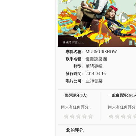
專輯名稱 :
MURMURSHOW
歌手名稱 :
慢慢說樂團
類型 :
華語專輯
發行時間 :
2014-04-16
唱片公司 :
亞神音樂
樂評評分(0人)
一般會員評分(0人
尚未有任何評分..
尚未有任何評分.
您的評分: