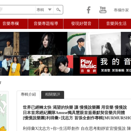
字
專欄作家
音樂專欄
音樂專題報導
發現好聲音
音樂與生活
W
專輯介紹
相關樂評
世界已經轉太快 渴望的快樂 讓 慢慢說樂團 用音樂 慢慢說
日本首席經紀團隊Amuse獨具慧眼首簽最默契音樂共同體
[慢慢說樂團]利得彙+沈志方 首張全創作專輯[MURMURSH
利得彙X沈志方+你=生活即創作 自在思考動靜皆宜慢慢說 陳