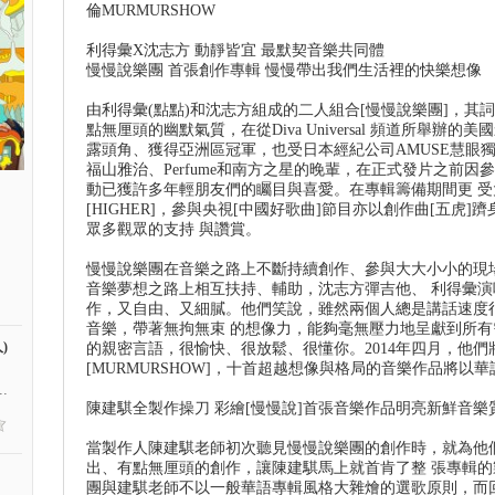
倫MURMURSHOW
利得彙X沈志方 動靜皆宜 最默契音樂共同體
慢慢說樂團 首張創作專輯 慢慢帶出我們生活裡的快樂想像
由利得彙(點點)和沈志方組成的二人組合[慢慢說樂團]，
點無厘頭的幽默氣質，在從Diva Universal 頻道所舉辦
露頭角、獲得亞洲區冠軍，也受日本經紀公司AMUSE慧眼
福山雅治、Perfume和南方之星的晚輩，在正式發片之前
動已獲許多年輕朋友們的矚目與喜愛。在專輯籌備期間更 
[HIGHER]，參與央視[中國好歌曲]節目亦以創作曲[五虎
眾多觀眾的支持 與讚賞。
慢慢說樂團在音樂之路上不斷持續創作、參與大大小小的現
音樂夢想之路上相互扶持、輔助，沈志方彈吉他、 利得彙
作，又自由、又細膩。他們笑說，雖然兩個人總是講話速度
音樂，帶著無拘無束 的想像力，能夠毫無壓力地呈獻到所
)
的親密言語，很愉快、很放鬆、很懂你。2014年四月，他們
[MURMURSHOW]，十首超越想像與格局的音樂作品將
.
陳建騏全製作操刀 彩繪[慢慢說]首張音樂作品明亮新鮮音樂
當製作人陳建騏老師初次聽見慢慢說樂團的創作時，就為他
出、有點無厘頭的創作，讓陳建騏馬上就首肯了整 張專輯
團與建騏老師不以一般華語專輯風格大雜燴的選歌原則，而