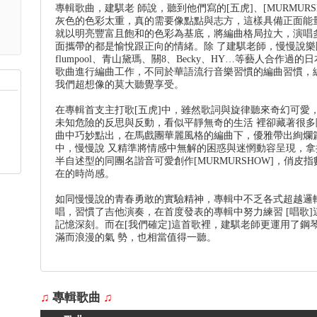
專輯歌曲，建騏老 師說，聽到他們寫的[五虎]、[MURMUR
灰色的色彩太重，真的需要像點點與志方，這樣具備正面能
就以明亮豐富且飽和的色彩為基底，將編曲格局拉大，演唱
面攜帶的都是愉悅跟正向的情緒。除 了建騏老師，慢慢說
flumpool、青山黛瑪、關8、Becky、HY…等藝人合作過
歌曲進行編曲工作，不同於華語流行音樂習慣的編曲習慣，
我們超想像的莫大聽覺享受。
在專輯首支主打歌[五虎]中，雖然歌詞與旋律聽來奇幻可愛
未知危險的反思與反動，看似平靜無奇的生活 裡卻藏著很
曲中巧妙點出，在馬戲團華麗風格的編曲下，優雅帶出絢爛篇
中，慢慢說 又精準將情感中無解的困惑與迷惘動容呈現，
半自述型的同團名諧音可愛創作[MURMURSHOW]，俏皮
在的時尚感。
如同慢慢說的青春勇敢的實驗精神，專輯中不乏各式超越邏
唱，習慣了吉他演奏，在首度發表的專輯中努力練習 [唱歌
記憶深刻。而在[我們確定]這首歌裡，建騏老師更運用了鋼
滿而浪漫的氣 勢，也相當值得一聽。
♫
專輯歌曲
♫