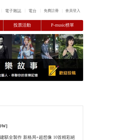
|
|
|
電子雜誌
電台
|
免費註冊
會員登入
投票活動
P-music榜單
OW]
建騏全製作 新格局+超想像 10首精彩絕