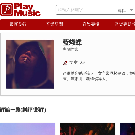
請輸入關鍵字
最新發行
音樂新聞
音樂專欄
音樂專題
藍蝴蝶
專欄作家
文章: 256
跨媒體音樂評論人，文字常見於網路，亦
萱、陳志朋、範瑋琪等人。
評論一覽(樂評/影評)