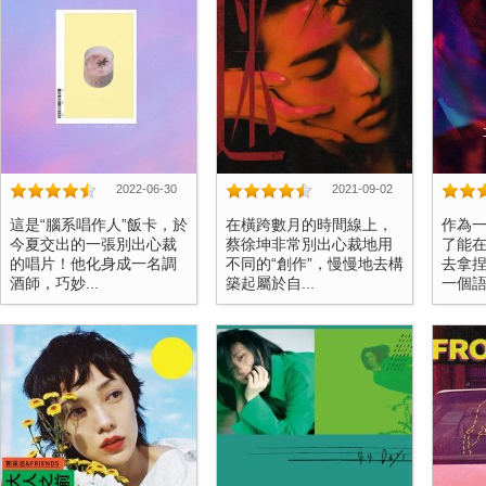
2022-06-30
2021-09-02
這是“腦系唱作人”飯卡，於
在橫跨數月的時間線上，
作為
今夏交出的一張別出心裁
蔡徐坤非常別出心裁地用
了能
的唱片！他化身成一名調
不同的“創作”，慢慢地去構
去拿
酒師，巧妙...
築起屬於自...
一個語