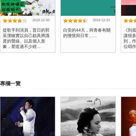
2019-12-30
2019-12-23
從歌手到演員，昔日的郭
白安的44天，與青春有關
《到
采潔確實以自己頗具辨識
的憧憬與日常…...
讓很
度的聲線、以及個人形
到，
象，塑造過不少經...
位唱作
專欄一覽