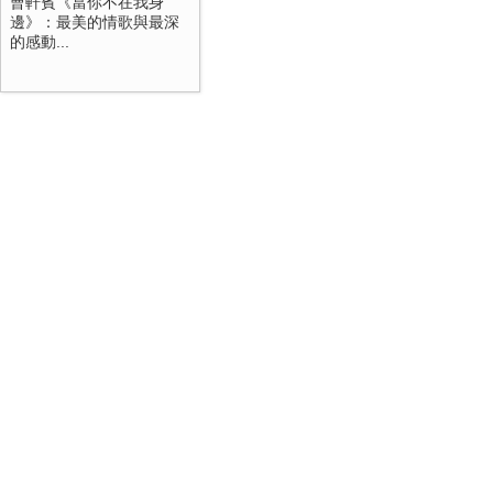
曹軒賓《當你不在我身
邊》：最美的情歌與最深
的感動...