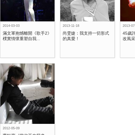
2014-03-03
2013-11-18
2013-07
滿文軍抱憾離開《歌手2》
尚雯婕：我支持一切形式
45歲
樸實情懷重塑自我...
的真愛！
改風
2012-05-09