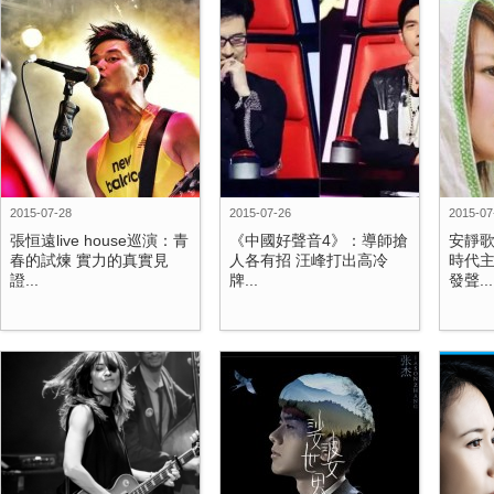
2015-07-28
2015-07-26
2015-07
張恒遠live house巡演：青
《中國好聲音4》：導師搶
安靜歌
春的試煉 實力的真實見
人各有招 汪峰打出高冷
時代
證...
牌...
發聲...