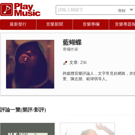
請輸入關鍵字
最新發行
音樂新聞
音樂專欄
音樂專題
藍蝴蝶
專欄作家
文章: 256
跨媒體音樂評論人，文字常見於網路，亦
萱、陳志朋、範瑋琪等人。
評論一覽(樂評/影評)