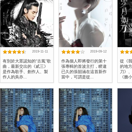
2019-11-11
2019-09-12
有別於大眾認知的“古風”歌
作為個人即將發行的第十
從《
曲，最新交出的《貳三》
張專輯的首波主打，睽違
的地
是作為歌手、創作人、製
已久的張韶涵在這首新作
刀》
作人的吳亦...
當中，可謂是從...
《膽小