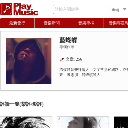
請輸入關鍵字
最新發行
音樂新聞
音樂專欄
音樂專題
藍蝴蝶
專欄作家
文章: 256
跨媒體音樂評論人，文字常見於網路，亦
萱、陳志朋、範瑋琪等人。
評論一覽(樂評/影評)