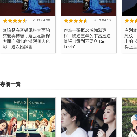
2019-04-30
2019-04-16
無論是在音樂風格方面的
作為一張概念感強烈專
有別於
突破與轉變，還是在詮釋
輯，睽違三年的丁當透過
死板
方面凸顯出的濃烈個人色
這張《愛到不要命 Die
出的
彩，這次她試圖...
Lovin’...
得上是一
專欄一覽