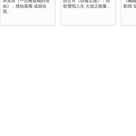
郭美美《一百種孤獨的理
邰正宵《自備太陽》：用
《團
由》：感知孤獨 成就自
歌聲唱人生 大放正能量...
歡唱 
我...