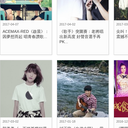
2017-04-07
2017-04-02
2017-03
ACEMAX-RED《啟晨》：
《歌手》突圍賽：老將唱
尖叫！周
因夢想而起 唱青春讚歌...
出新高度 好聲音選手再
震撼不
PK...
2017-03-02
2017-01-18
2016-12