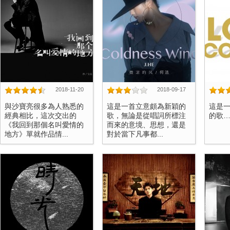
2018-11-20
2018-09-17
與沙寶亮很多為人熟悉的
這是一首立意頗為新穎的
這是
經典相比，這次交出的
歌，無論是從唱詞所標注
的歌……
《我回到那個名叫愛情的
而來的意境、思想，還是
地方》單就作品情...
對於當下凡事都...