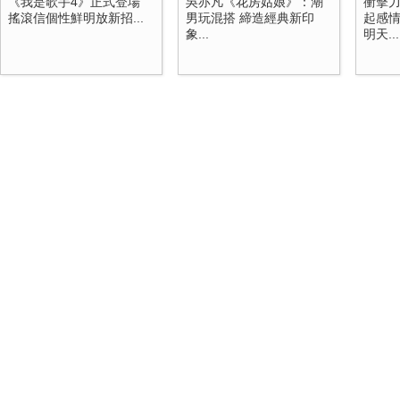
《我是歌手4》正式登場
吳亦凡《花房姑娘》：潮
衝擊
搖滾信個性鮮明放新招...
男玩混搭 締造經典新印
起感情
象...
明天...