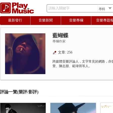
請輸入關鍵字
最新發行
音樂新聞
音樂專欄
音樂專題
藍蝴蝶
專欄作家
文章: 256
跨媒體音樂評論人，文字常見於網路，亦
萱、陳志朋、範瑋琪等人。
評論一覽(樂評/影評)