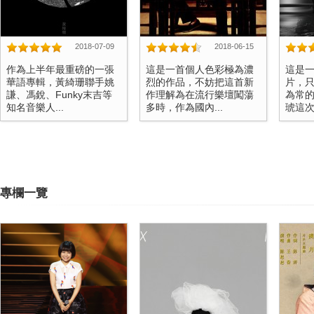
2018-07-09
2018-06-15
作為上半年最重磅的一張
這是一首個人色彩極為濃
這是一
華語專輯，黃綺珊聯手姚
烈的作品，不妨把這首新
片，
謙、馮銳、Funky末吉等
作理解為在流行樂壇闖蕩
為常的
知名音樂人...
多時，作為國內...
琥這次交
專欄一覽