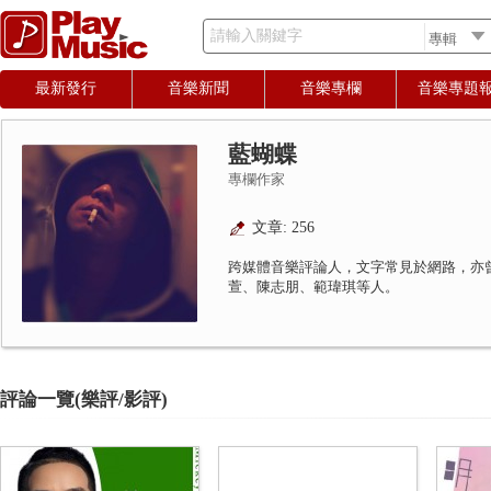
請輸入關鍵字
最新發行
音樂新聞
音樂專欄
音樂專題
藍蝴蝶
專欄作家
文章: 256
跨媒體音樂評論人，文字常見於網路，亦
萱、陳志朋、範瑋琪等人。
評論一覽(樂評/影評)