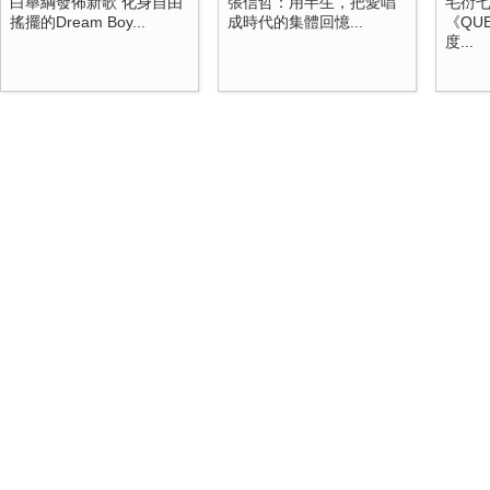
白舉綱發佈新歌 化身自由
張信哲：用半生，把愛唱
毛衍七
搖擺的Dream Boy...
成時代的集體回憶...
《QUE
度...