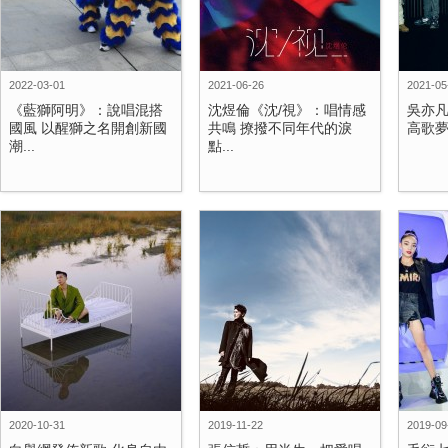
2022-03-01
2021-06-26
2021-05
《藍獅阿明》：說唱混搭
沈煜倫《沈/視》：唱情感
吳亦
國風 以醒獅之名開創新國
共鳴 撩撥不同年代的淚
高歌夢
潮...
點...
2020-10-31
2019-11-22
2019-09