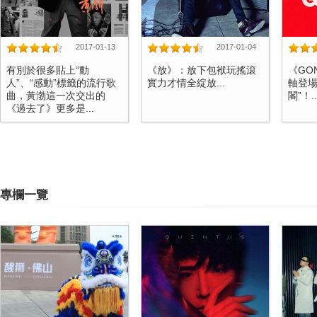
2017-01-13
2017-01-04
有別於很多貼上“動
《放》：放下包袱玩搖滾
《GO
人”、“感動”標籤的流行歌
實力才情全綻放...
軸登場
曲，黃渤這一次交出的
閣”！..
《過去了》更多是...
專欄一覽