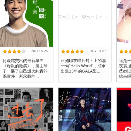
2017-05-25
2017-04-07
何晟銘交出的最新單曲
正如印在唱片封面上的那
這是
《母親的微笑》，裏面除
一句“Hello World”，成軍
夜裏
了一展了自己爐火純青的
出道13年的GALA樂...
些她
唱歌外，所承載的...
線來唱