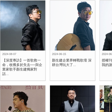
2024-08-07
2024-06-15
2024-06
【深度專訪】一首歌救一
顏生建企業界轉戰歌壇 深
授權
命，收獲多於失去──與企
耕台灣玩大了...
我的
業家歌手顏生建獨家對
話...