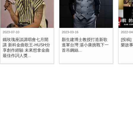
2023-07-10
2023-03-16
2022-04
鐵玫瑰座談講唱會七月開
顏生建​博士教授打造新歌
[投稿]
講 新科金曲歌王-HUSH分
進軍台灣 湯小康挑戰下一
樂故
享創作經驗 未來想拿金曲
首吊鋼絲...
最佳作詞人獎...