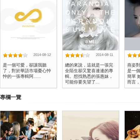
2014-08-12
2014-08-11
是一個可愛，卻讓我聽
總的來說，這就是一張完
燕姿
了，對於華語市場憂心忡
全陌生卻又驚喜連連的專
是一
忡的一張專輯阿......
輯。想找熟悉的張惠妹，
簡單 
可能你要失望了...
而言，更
專欄一覽