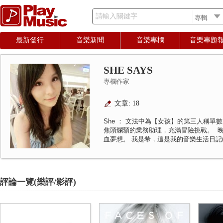
請輸入關鍵字
最新發行
音樂新聞
音樂專欄
音樂專題
SHE SAYS
專欄作家
文章: 18
She ： 文法中為【女孩】的第三人稱單數
焦頭爛額的業務助理，充滿冒險挑戰。 
血夢想。 我是希，這是我的音樂生活日記(She'
評論一覽(樂評/影評)