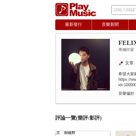
請輸入關鍵
最新發行
音樂新聞
FELI
專欄作家
文章: 
希望大家
https://w
id=10000
音樂偏好:
評論一覽(樂評/影評)