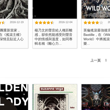
2016-12-19
2016-12-04
2
老團重新當家，
楊乃文的聲音給人種距離
英倫搖滾最強後浪
ovi在《搖滾主權》
感，卻依然能感受到聲音
Bastille，在《Wil
深情且貼近人心
中的情感與溫度，如同專
World》中將搖
輯名稱《離心力...
樂...
1
上一頁