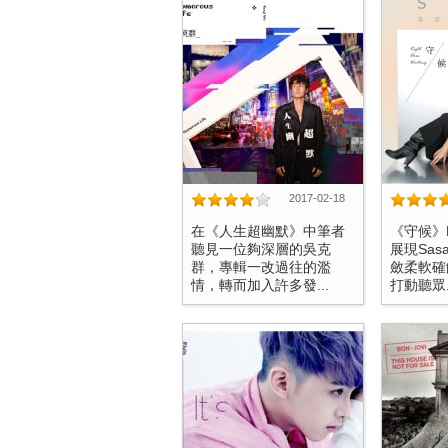
2017-02-18
在《人生超幽默》中筆者
《守候》
聽見一位夠深層的吳克
展現Sa
群，專輯一改過往的濫
斂柔軟確
情，轉而加入許多發...
打動聽眾.