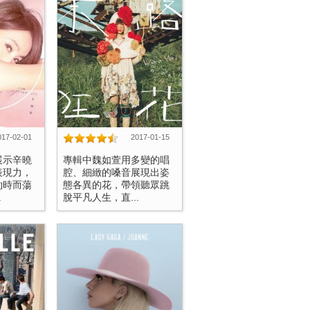
017-02-01
2017-01-15
展示辛曉
專輯中魏如萱用多變的唱
表現力，
腔、細緻的嗓音展現出姿
約時而蕩
態各異的花，帶領聽眾跳
.
脫平凡人生，直...