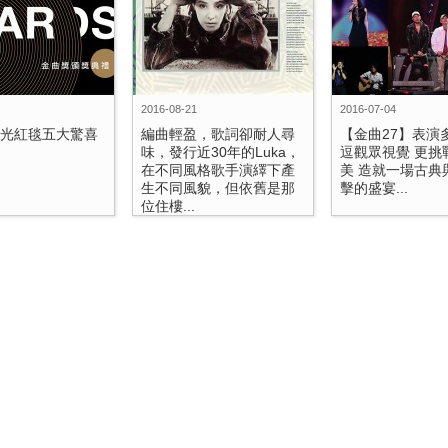
2016-08-21
2016-07-04
金光紅毯五大驚喜
編曲輕盈，歌詞卻耐人尋
【金曲27】表演
味，發行近30年的Luka，
逗觀眾視覺 更挑
在不同風格歌手演繹下產
美 造就一場古典
生不同風貌，但依舊是那
擊的盛宴...
位住樓...