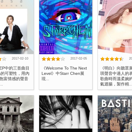
2017-02-10
2017-02-05
2
EP中的三首曲目
《Welcome To The Next
《明白》向聽眾
sa的可塑性，用內
Level》中Starr Chen展
琪聲音中過人的
飽富情感的聲音
現...
歌曲時而溫柔婉
..
氣迴腸，製作精..