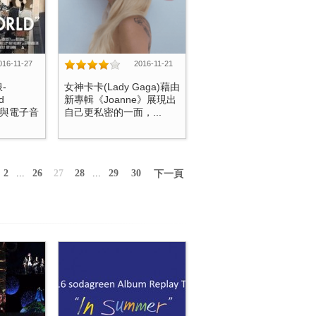
016-11-27
2016-11-21
-
女神卡卡(Lady Gaga)藉由
d
新專輯《Joanne》展現出
滾與電子音
自己更私密的一面，...
2
...
26
27
28
...
29
30
下一頁