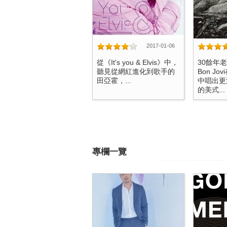
2017-01-06
從《It's you & Elvis》中，
30餘年
聽見從網紅進化到歌手的
Bon J
田亞霍，...
中唱出更
的美式...
專欄一覽