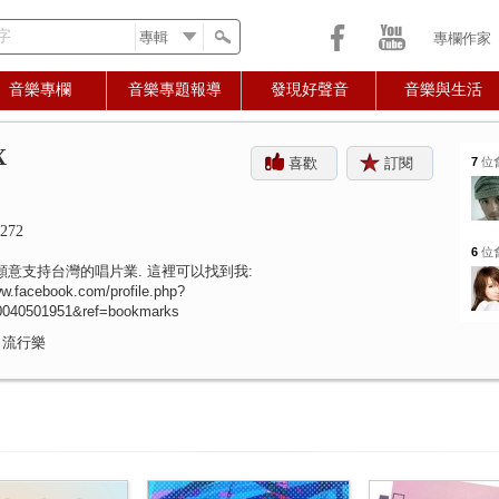
字
專欄作家
音樂專欄
音樂專題報導
發現好聲音
音樂與生活
X
喜歡
訂閱
7
位
272
6
位
願意支持台灣的唱片業. 這裡可以找到我:
ww.facebook.com/profile.php?
0040501951&ref=bookmarks
 流行樂