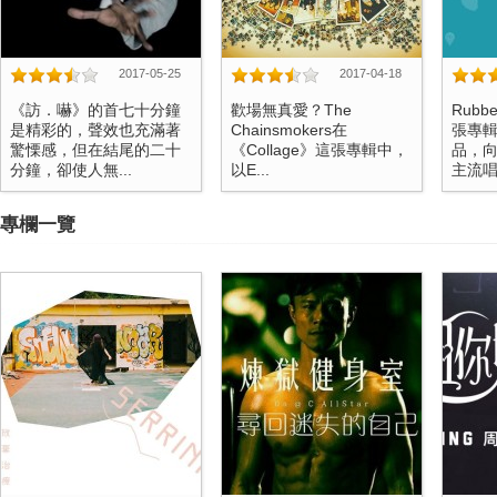
2017-05-25
2017-04-18
《訪．嚇》的首七十分鐘
歡場無真愛？The
Rubb
是精彩的，聲效也充滿著
Chainsmokers在
張專
驚慄感，但在結尾的二十
《Collage》這張專輯中，
品，
分鐘，卻使人無...
以E...
主流唱.
專欄一覽