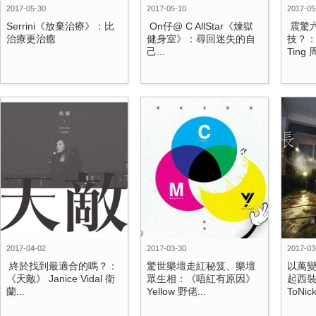
2017-05-30
2017-05-10
2017-05
Serrini《放棄治療》：比
​ On仔@ C AllStar《煉獄
​ 震
治療更治癒
健身室》：尋回迷失的自
技？：
己...
Ting 
2017-04-02
2017-03-30
2017-03
​ 終於找到最適合的嗎？：
驚世樂壇走紅秘笈、樂壇
​以萬
《天敵》 Janice Vidal 衛
眾生相：《唔紅有原因》
起西
蘭...
Yellow 野佬...
ToNick