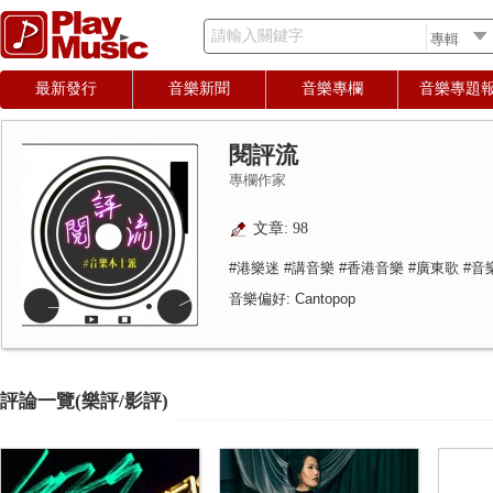
請輸入關鍵字
最新發行
音樂新聞
音樂專欄
音樂專題
閱評流
專欄作家
文章: 98
#港樂迷 #講音樂 #香港音樂 #廣東歌 #
音樂偏好: Cantopop
評論一覽(樂評/影評)