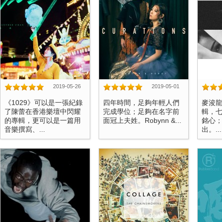
2019-05-26
2019-05-01
《1029》可以是一張紀錄
四年時間，足夠年輕人們
麥浚
了陳蕾在香港樂壇中閃耀
完成學位；足夠在名字前
輯，
的專輯，更可以是一篇用
面冠上夫姓。Robynn &...
銘心
音樂撰寫、...
出。...