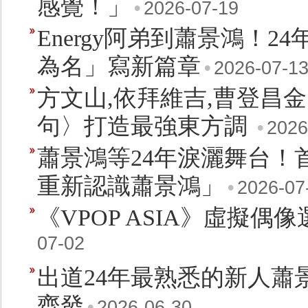
感覺！」
•
2026-07-19
Energy阿弟到蕭景鴻！
為名」寫新篇章
•
2026-07-1
方文山,依拜維吉,曹登昌
句〉打造最強東方調
•
2026
蕭景鴻等24年淚灑舞台！
重新認識蕭景鴻」
•
2026-07
《VPOP ASIA》虛擬
07-02
出道24年最熟悉的新人蕭
齊發
•
2026-06-30