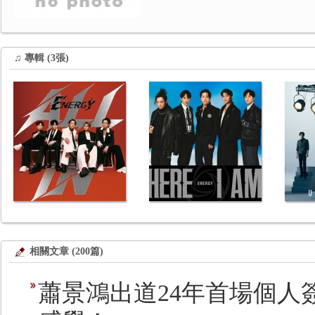
♫ 專輯 (3張)
相關文章 (200篇)
蕭景鴻出道24年首場個人