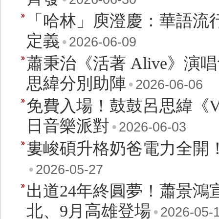
「哈林」庾澄慶：華語流
定義
•
2026-06-09
蕭秉治《活著 Alive》
思緯分別助陣
•
2026-06-06
免費入場！鼓鼓呂思緯《Vit
日音樂派對
•
2026-06-03
婁峻碩升格奶爸電力全開！同
•
2026-05-27
出道24年終圓夢！蕭景鴻
北、9月高雄登場
•
2026-05-