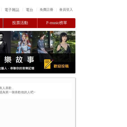
|
|
|
電子雜誌
電台
|
免費註冊
會員登入
投票活動
P-music榜單
有人喜歡
.
成為第一個喜歡他的人吧~