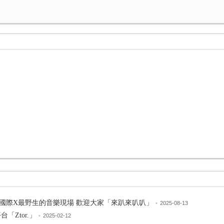
」 最在地X最國際X最野生的音樂現場 歡迎大家「來趴來叭叭」
•
2025-08-13
「Ztor.」
•
2025-02-12