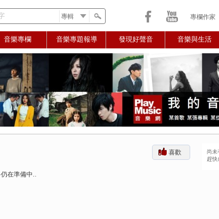
字
專欄作家
音樂專欄
音樂專題報導
發現好聲音
音樂與生活
3
喜歡
尚未
趕快
仍在準備中..