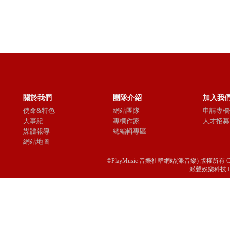
關於我們
團隊介紹
加入我
使命&特色
網站團隊
申請專欄
大事紀
專欄作家
人才招募
媒體報導
總編輯專區
網站地圖
©PlayMusic 音樂社群網站(派音樂) 版權所有 Copyright © 
派聲娛樂科技 Passio