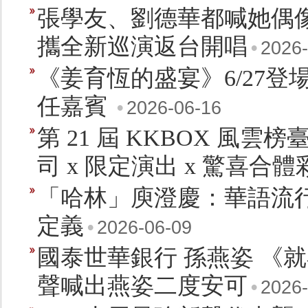
張學友、劉德華都喊她偶像
攜全新巡演返台開唱
•
2026-
《姜育恆的盛宴》6/27登
任嘉賓
•
2026-06-16
第 21 屆 KKBOX 風雲
司 x 限定演出 x 驚喜合體
「哈林」庾澄慶：華語流
定義
•
2026-06-09
國泰世華銀行 孫燕姿 《
聲喊出燕姿二度安可
•
2026-