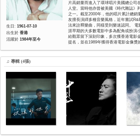
片高銷量而進入了環球唱片美國總公司在2
人堂。當時他亦曾被美國《時代雜誌》列
之一。截至2000年，他的唱片累計總銷量已
友擅長演繹多種音樂風格，近年嘗試R&
法來詮釋樂曲，同樣受到樂迷認同。 電
生日:
1961-07-10
涯早期的大多數電影中多為配角或扮演
出生於
香港
給觀眾留下深刻印象，多次獲香港電影
活躍於
1984年至今
提名，並在1989年獲得香港電影金像獎
灣電影金馬獎的最佳男配角獎。 2002
摘得印度國際電影節的影帝稱號。
♫ 專輯 (4張)