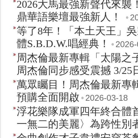
2026大馬最強新聲代來襲！ 
鼎華語樂壇最強新人！
•
2
等了8年！「本土天王」吳
體S.B.D.W.唱經典！
•
2026-
周杰倫最新專輯「太陽之子
周杰倫同步感受震撼 3/2
萬眾矚目！周杰倫最新專輯「太
預購全面開啟
•
2026-03-18
浮花樂隊成軍四年終合體
一無二的美麗〉為跨性別