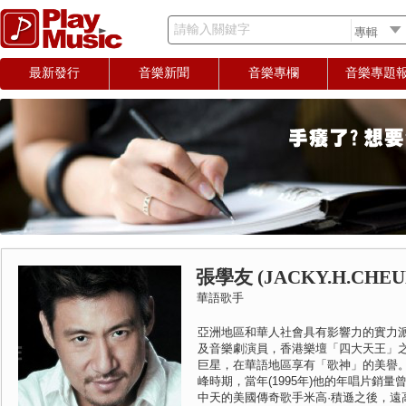
請輸入關鍵字
最新發行
音樂新聞
音樂專欄
音樂專題
張學友 (JACKY.H.CHEU
華語歌手
亞洲地區和華人社會具有影響力的實力
及音樂劇演員，香港樂壇「四大天王」
巨星，在華語地區享有「歌神」的美譽。 
峰時期，當年(1995年)他的年唱片銷
中天的美國傳奇歌手米高·積遜之後，遠