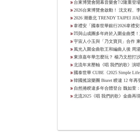
台東博覽會開幕音樂會7/2隆重登
2026台東博覽會啟動！ 沈文程
2026 潮臺北 TRENDY TAIPE
韋禮安「國泰世華銀行2026韋禮安
凹與山成團多年終於入圍金曲獎！
宇宙人小玉與「乃文寶貝」合作 東
風光入圍金曲歌王和編曲人後 周湯
東浪嘉年華怎麼玩？ 楊乃文想打
北流年末壓軸《唱 我們的歌》演唱
國泰世華 CUBE《2025 Simpl
韓國搖滾樂團 Biuret 睽違 12 
自然捲睽違多年合體登台 魏如萱
北流2025《唱 我們的歌》金曲再