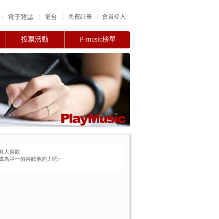
|
|
|
電子雜誌
電台
|
免費註冊
會員登入
投票活動
P-music榜單
有人喜歡
.
成為第一個喜歡他的人吧~