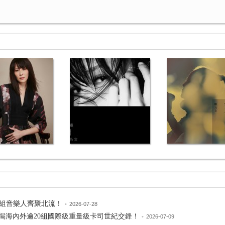
0組音樂人齊聚北流！
•
2026-07-28
洲音樂節再揭海內外逾20組國際級重量級卡司世紀交鋒！
•
2026-07-09