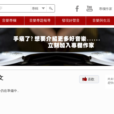
字
專欄作家
音樂專欄
音樂專題報導
發現好聲音
音樂與生活
文
喜歡
尚未
趕快
仍在準備中..