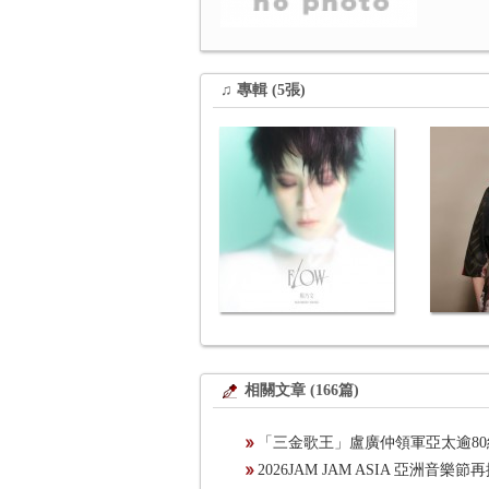
♫ 專輯 (5張)
相關文章 (166篇)
「三金歌王」盧廣仲領軍亞太逾8
​2026JAM JAM ASIA 亞