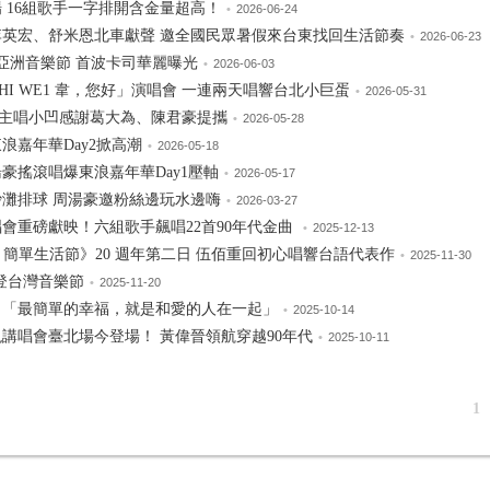
場 16組歌手一字排開含金量超高！
•
2026-06-24
、李英宏、舒米恩北車獻聲 邀全國民眾暑假來台東找回生活節奏
•
2026-06-23
I JJA亞洲音樂節 首波卡司華麗曝光
•
2026-06-03
HI WE1 韋，您好」演唱會 一連兩天唱響台北小巨蛋
•
2026-05-31
主唱小凹感謝葛大為、陳君豪提攜
•
2026-05-28
浪嘉年華Day2掀高潮
•
2026-05-18
豪搖滾唱爆東浪嘉年華Day1壓軸
•
2026-05-17
沙灘排球 周湯豪邀粉絲邊玩水邊嗨
•
2026-03-27
會重磅獻映！六組歌手飆唱22首90年代金曲
•
2025-12-13
e Life 簡單生活節》20 週年第二日 伍佰重回初心唱響台語代表作
•
2025-11-30
年再登台灣音樂節
•
2025-11-20
：「最簡單的幸福，就是和愛的人在一起」
•
2025-10-14
現講唱會臺北場今登場！ 黃偉晉領航穿越90年代
•
2025-10-11
1