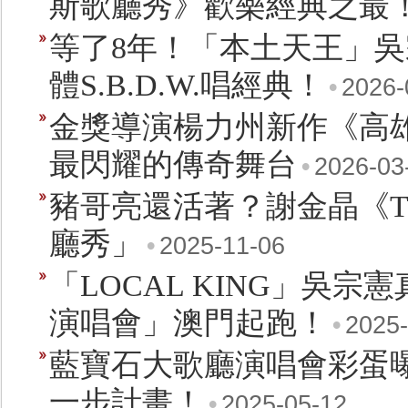
斯歌廳秀》歡樂經典之最
等了8年！「本土天王」吳
體S.B.D.W.唱經典！
•
2026-
金獎導演楊力州新作《高雄
最閃耀的傳奇舞台
•
2026-03
豬哥亮還活著？謝金晶《Tal
廳秀」
•
2025-11-06
「LOCAL KING」吳宗憲
演唱會」澳門起跑！
•
2025-
藍寶石大歌廳演唱會彩蛋曝
一步計畫！
•
2025-05-12