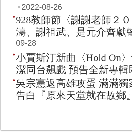
•
2022-08-26
928教師節〈謝謝老師２
濤、謝祖武、是元介齊獻
09-28
小賈斯汀新曲〈Hold O
潔同台飆戲 預告全新專輯
吳宗憲返高雄攻蛋 滿滿獨
告白『原來天堂就在故鄉