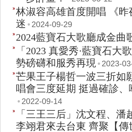
林淑容高雄首度開唱 《昨
迷
•
2024-09-29
2024藍寶石大歌廳成金曲
「2023 真愛秀·藍寶石
勢磅礴和服秀再現
•
2023-03
芒果王子楊哲一波三折如
唱會三度延期 挺過確診、
•
2022-09-14
「三王三后」沈文程、潘
李翊君來去台東 齊聚【