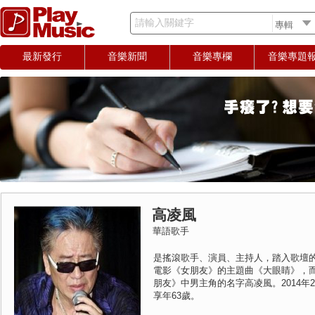
請輸入關鍵字
最新發行
音樂新聞
音樂專欄
音樂專題
高凌風
華語歌手
是搖滾歌手、演員、主持人，踏入歌壇
電影《女朋友》的主題曲《大眼睛》，
朋友》中男主角的名字高凌風。2014年
享年63歲。