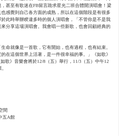
，甚至有歌迷在FB留言跪求星光二班合體開演唱會！梁
見也感覺到自己各方面的成熟，所以在這個階段是有很多
擇於此時舉辦睽違多時的個人演唱會，「不管你是不是我
起來分享這場演唱會。我會唱一些新歌，也會回顧經典的
「生命就像是一首歌，它有開始，也有過程，也有結束。
度的在這個世界上活著，是一件很幸福的事。」《如歌》
如歌》音樂會將於12/8（五）舉行，11/3（五）中午12
票。
演空間
中五A館