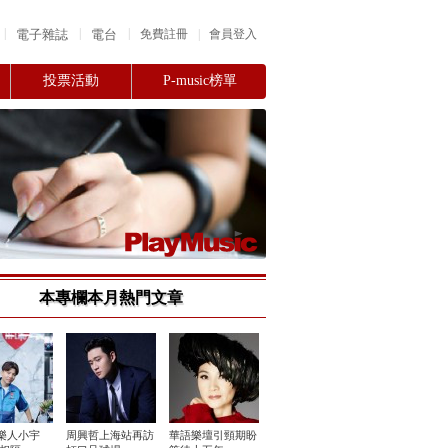
|
|
|
電子雜誌
電台
|
免費註冊
會員登入
投票活動
P-music榜單
本專欄本月熱門文章
樂人小宇
周興哲上海站再訪
華語樂壇引頸期盼