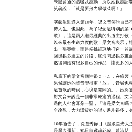
未體會過的溫暖及感動，所以她很感謝
笑著說：「就是要努力學做菜啊！」
演藝生涯邁入第10年，梁文音笑說自己
待人生。也因此，為了紀念這特別的第1
歌》，這是兩人繼最經典的出道主打歌
以來最有生命力度的歌！梁文音表示，
出一張專輯，而是精挑細琢地打造一首
回憶很多過去的片段，腦海閃過很多畫
然後開始有很多自己的作品，讓更多的
私底下的梁文音個性很ㄍㄧㄥ，在錄製
果然讓她的聲音變得更「放」，音域也
這首歌的時候，心境是開闊的。」她將過
對文音來說是一個非常療癒的過程。文
過的人都會耳朵一豎，「這是梁文音嗎
全改觀，大力讚賞她的唱功進步很多，
10年過去了，從選秀節目《超級星光大
是歷久彌新，她日前邀賴銘偉、曾沛慈