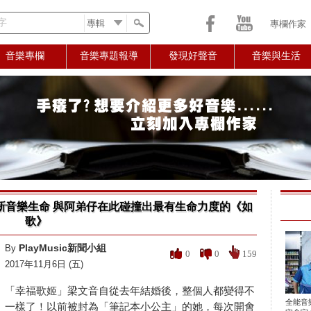
字
專欄作家
音樂專欄
音樂專題報導
發現好聲音
音樂與生活
新音樂生命 與阿弟仔在此碰撞出最有生命力度的《如
歌》
PlayMusic新聞小組
By
0
0
159
2017年11月6日 (五)
「幸福歌姬」梁文音自從去年結婚後，整個人都變得不
全能音
一樣了！以前被封為「筆記本小公主」的她，每次開會