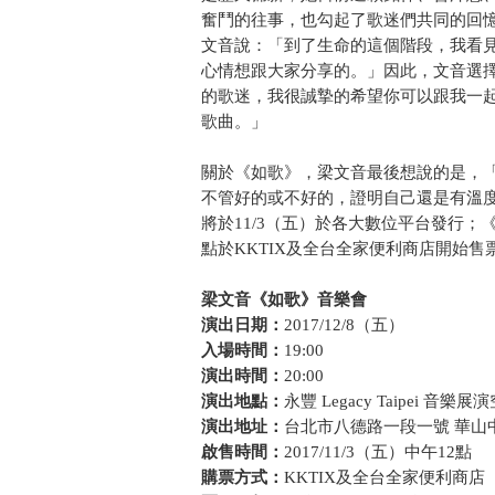
奮鬥的往事，也勾起了歌迷們共同的回憶
文音說：「到了生命的這個階段，我看
心情想跟大家分享的。」因此，文音選
的歌迷，我很誠摯的希望你可以跟我一
歌曲。」
關於《如歌》，梁文音最後想說的是，
不管好的或不好的，證明自己還是有溫
將於11/3（五）於各大數位平台發行；《
點於KKTIX及全台全家便利商店開始售
梁文音《如歌》音樂會
演出日期：
2017/12/8（五）
入場時間：
19:00
演出時間：
20:00
演出地點：
永豐 Legacy Taipei 音樂展
演出地址：
台北市八德路一段一號 華山
啟售時間：
2017/11/3（五）中午12點
購票方式：
KKTIX及全台全家便利商店