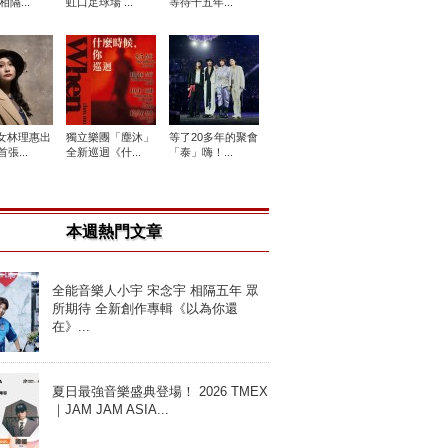
相隔...
虹口足球場 ...
等待十五年...
女林理惠出
獨立樂團「塵沐」
等了20多年的聚會
張...
全新巡迴《什...
「泰」嗨！...
本週熱門文章
全能音樂人小宇 宋念宇 相隔五年 眾
所期待 全新創作專輯《以為你還
在》...
夏日最強音樂盛典登場！ 2026 TMEX
｜JAM JAM ASIA...