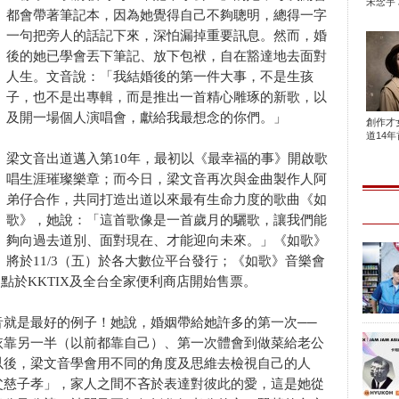
宋念宇 
都會帶著筆記本，因為她覺得自己不夠聰明，總得一字
一句把旁人的話記下來，深怕漏掉重要訊息。然而，婚
後的她已學會丟下筆記、放下包袱，自在豁達地去面對
人生。文音說：「我結婚後的第一件大事，不是生孩
子，也不是出專輯，而是推出一首精心雕琢的新歌，以
及開一場個人演唱會，獻給我最想念的你們。」
創作才
道14年首
梁文音出道邁入第10年，最初以《最幸福的事》開啟歌
唱生涯璀璨樂章；而今日，梁文音再次與金曲製作人阿
弟仔合作，共同打造出道以來最有生命力度的歌曲《如
歌》，她說：「這首歌像是一首歲月的驪歌，讓我們能
夠向過去道別、面對現在、才能迎向未來。」《如歌》
將於11/3（五）於各大數位平台發行；《如歌》音樂會
12點於KKTIX及全台全家便利商店開始售票。
音就是最好的例子！她說，婚姻帶給她許多的第一次──
依靠另一半（以前都靠自己）、第一次體會到做菜給老公
以後，梁文音學會用不同的角度及思維去檢視自己的人
父慈子孝」，家人之間不吝於表達對彼此的愛，這是她從