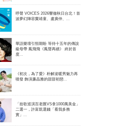
呼聲 VOICES 2026響徹秋日台北！首
波夢幻陣容竇靖童、盧廣仲、...
華語樂壇引頸期盼 等待十五年的傳說
級母帶 鳳飛飛《鳳聲再續》 終於首
度...
《初次，為了愛》朴解浚暖男魅力再
噴發 飾演廉晶雅的甜甜初戀...
「拾歌巡演百老匯VS拿1000萬美金」
二選一，許富凱選錢「看我多務
實」...