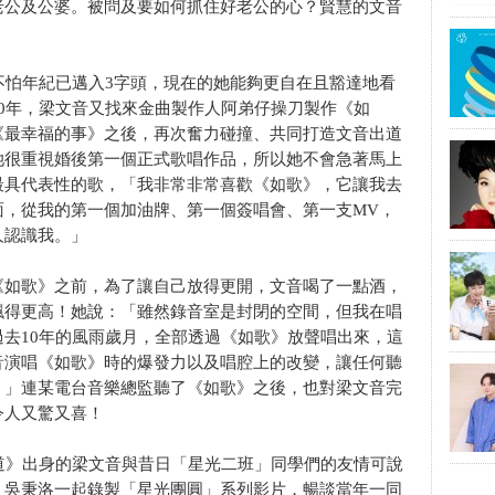
老公及公婆。被問及要如何抓住好老公的心？賢慧的文音
不怕年紀已邁入3字頭，現在的她能夠更自在且豁達地看
0年，梁文音又找來金曲製作人阿弟仔操刀製作《如
《最幸福的事》之後，再次奮力碰撞、共同打造文音出道
她很重視婚後第一個正式歌唱作品，所以她不會急著馬上
最具代表性的歌，「我非常非常喜歡《如歌》，它讓我去
面，從我的第一個加油牌、第一個簽唱會、第一支MV，
人認識我。」
《如歌》之前，為了讓自己放得更開，文音喝了一點酒，
飆得更高！她說：「雖然錄音室是封閉的空間，但我在唱
去10年的風雨歲月，全部透過《如歌》放聲唱出來，這
音演唱《如歌》時的爆發力以及唱腔上的改變，讓任何聽
？」連某電台音樂總監聽了《如歌》之後，也對梁文音完
令人又驚又喜！
道》出身的梁文音與昔日「星光二班」同學們的友情可說
、吳秉洛一起錄製「星光團圓」系列影片，暢談當年一同