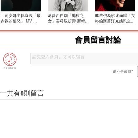
亞莉安娜出輯宣洩「最
葛蕾西自嘲「地獄之
90歲仍為歌迷而唱！英
赤裸的憤怒」 MV ...
女」害母親折壽 新輯...
格伯漢普汀克感恩全...
會員留言討論
還不是會員?
一共有
0
則留言