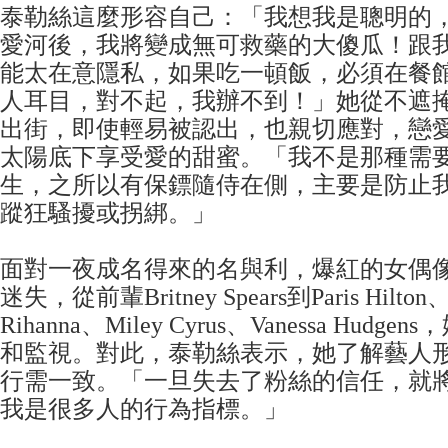
泰勒絲這麼形容自己：「我想我是聰明的
愛河後，我將變成無可救藥的大傻瓜！跟
能太在意隱私，如果吃一頓飯，必須在餐
人耳目，對不起，我辦不到！」她從不遮
出街，即使輕易被認出，也親切應對，戀
太陽底下享受愛的甜蜜。「我不是那種需
生，之所以有保鏢隨侍在側，主要是防止
蹤狂騷擾或拐綁。」
面對一夜成名得來的名與利，爆紅的女偶
迷失，從前輩Britney Spears到Paris Hilton、
Rihanna、Miley Cyrus、Vanessa Hud
和監視。對此，泰勒絲表示，她了解藝人
行需一致。「一旦失去了粉絲的信任，就
我是很多人的行為指標。」