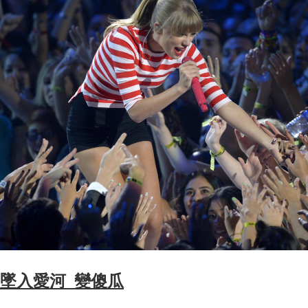
墜入愛河 變傻瓜