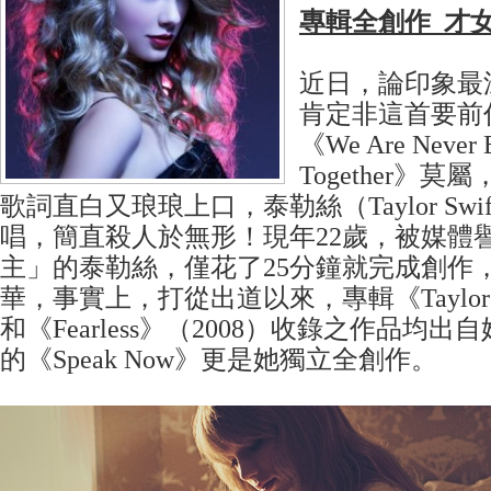
專輯全創作 才
近日，論印象最
肯定非這首要前
《We Are Never E
Together》
歌詞直白又琅琅上口，泰勒絲（Taylor Sw
唱，簡直殺人於無形！現年22歲，被媒體
主」的泰勒絲，僅花了25分鐘就完成創作
華，事實上，打從出道以來，專輯《Taylor Sw
和《Fearless》（2008）收錄之作品均出
的《Speak Now》更是她獨立全創作。