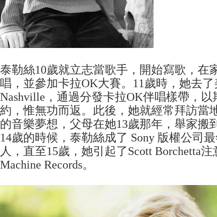
泰勒絲10歲就立志當歌手，開始寫歌，在
唱，並參加卡拉OK大賽。11歲時，她去
Nashville，通過分發卡拉OK伴唱樣帶
約，惟無功而返。此後，她就經常拜訪當
的音樂夢想，父母在她13歲那年，舉家搬到Nas
14歲的時候，泰勒絲成了 Sony 版權公
人，直至15歲，她引起了Scott Borchetta
Machine Records。