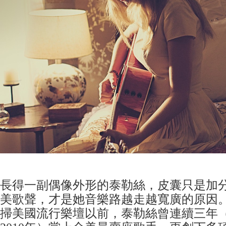
長得一副偶像外形的泰勒絲，皮囊只是加
美歌聲，才是她音樂路越走越寬廣的原因。在A
掃美國流行樂壇以前，泰勒絲曾連續三年（20