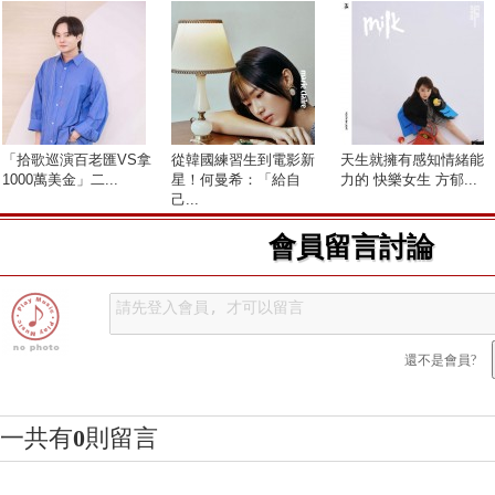
「拾歌巡演百老匯VS拿
從韓國練習生到電影新
天生就擁有感知情緒能
1000萬美金」二...
星！何曼希：「給自
力的 快樂女生 方郁...
己...
會員留言討論
還不是會員?
一共有
0
則留言