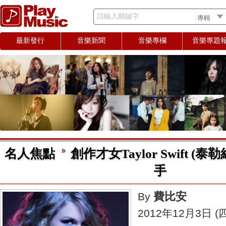
請輸入關鍵字
最新發行
音樂新聞
音樂專欄
音樂專題
名人焦點
創作才女Taylor Swift (泰
手
費比安
By
2012年12月3日 (四