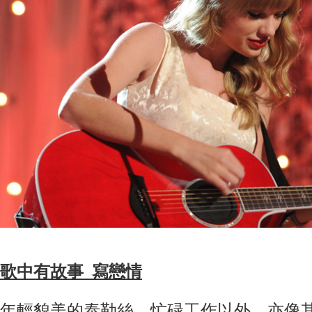
歌中有故事 寫戀情
年輕貌美的泰勒絲，忙碌工作以外，亦像