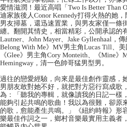
愛情滋潤！最近高唱「Two Is Better Tha
迪家族後人Conor Kennedy打得火熱的她
男友掃墓，還迅速置業，與男友家僅一條
纏。翻開其情史，相當精彩，公開承認的有Joe J
Lautner、John Mayer、Jake Gyllenha
Belong With Me》MV男主角Lucas Til
《Glee》男主角Cory Monteith、《Mine
Hemingway，清一色帥哥猛男型男。
過往的戀愛經驗，向來是最佳創作靈感，
男朋友敢對她不好，就把對方惡行寫成歌
為：「聽我的專輯，就像讀我的日記一樣
能夠引起共鳴的歌曲！我以為很難，卻原
的歌，愈能產生共鳴。」《紐約時報》形
樂最佳作詞之一，鄉村音樂最實用主義者
能觸及內心世界。