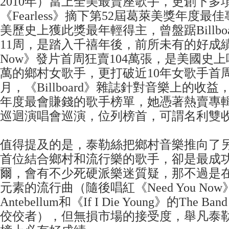
2010年）當上全美最賣座歌手，更創下多
《Fearless》摘下第52屆葛萊美獎年度
美歷史上獲此獎最年輕得主，曾盤踞Billboar
11周，是踏入千禧年後，前所未有的好成績；
Now》發片首周狂賣104萬張，是美國史
萬的鄉村女歌手，更打破近10年女歌手首
月，《Billboard》雜誌針對音樂上的收益，公
年度最會賺錢的歌手榜單，她憑著熱賣專
巡迴演唱會巡演，位列榜首，可謂名利雙
值得提及的是，泰勒絲把鄉村音樂推向了
首位結合鄉村和流行樂的歌手，卻是最成
爾，會有不少死硬派樂迷質疑，那不過是
元素的流行曲（隨後唱紅《Need You Now》
Antebellum和《If I Die Young》的The B
佼佼者），但無損市場的接受度，舉凡泰