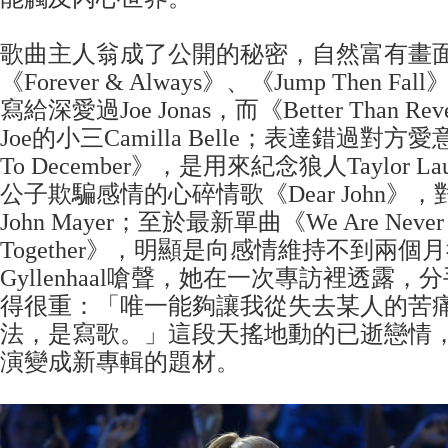
歌曲主人翁成了公開的秘密，自然富有畫
《Forever & Always》、《Jump Then Fal
寫給深愛過Joe Jonas，而《Better Than 
Joe的小三Camilla Belle；表達錯過對方
To December》，是用來紀念狼人Taylor L
公子欺騙感情的心碎情歌《Dear John》
John Mayer；至於最新單曲《We Are Never Eve
Together》，明顯是向感情維持不到兩個月
Gyllenhaal嗆聲，她在一次專訪裡透露
得很重：「唯一能夠讓我從失去某人的苦
法，是寫歌。」這段天搖地動的已逝戀情
演變成新專輯的題材。