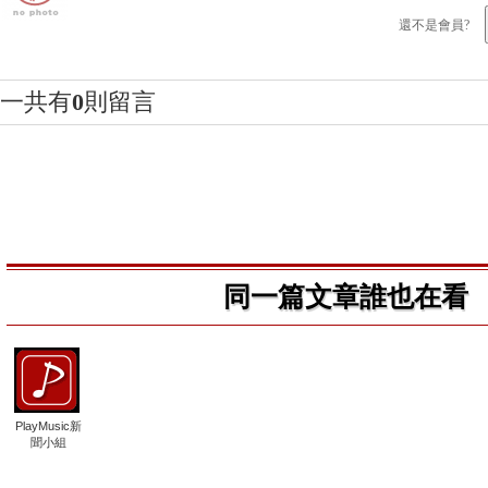
還不是會員?
一共有
0
則留言
同一篇文章誰也在看
PlayMusic新
聞小組