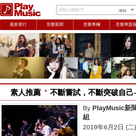
請輸入關鍵字
最新發行
音樂新聞
音樂專欄
音樂專題
素人推薦
不斷嘗試，不斷突破自己-L
PlayMusic新
By
組
2019年6月2日 (二