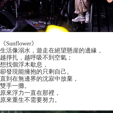
《Sunflower》
生活像溺水，遊走在絕望懸崖的邊緣，
越掙扎，越呼吸不到空氣；
想找個浮木歇息，
卻發現能擁抱的只剩自己。
直到在無邊界的沈寂中放棄，
雙手一攤。
原來浮力一直在那裡，
原來重生不需要努力。