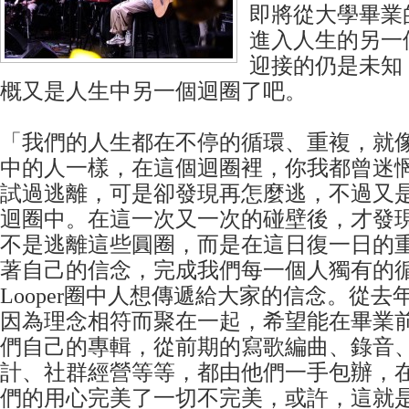
即將從大學畢業
進入人生的另一
迎接的仍是未知
概又是人生中另一個迴圈了吧。
「我們的人生都在不停的循環、重複，就
中的人一樣，在這個迴圈裡，你我都曾迷
試過逃離，可是卻發現再怎麼逃，不過又
迴圈中。在這一次又一次的碰壁後，才發
不是逃離這些圓圈，而是在這日復一日的
著自己的信念，完成我們每一個人獨有的
Looper圈中人想傳遞給大家的信念。從
因為理念相符而聚在一起，希望能在畢業
們自己的專輯，從前期的寫歌編曲、錄音
計、社群經營等等，都由他們一手包辦，
們的用心完美了一切不完美，或許，這就