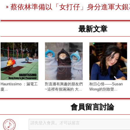
蔡依林準備以「女打仔」身分進軍大銀
最新文章
​Hauntissimo ：漏電工
對直播有興趣的朋友們
秋日心情——Susan
廈...
~這裡有個滿滿的 大...
Wong的別致聲...
會員留言討論