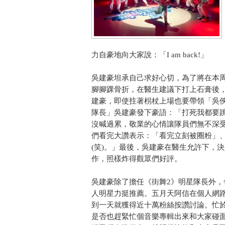
力自豪地向大家說：「I am back!」
吳建豪坦承自己求好心切，為了將在本
腳腳踝骨折，在醫生建議下打上石膏後
建豪，即使拄著枴杖上場也要帶領「吳
隊長」吳建豪發下豪語：「打死我都要
沒喊過累，敬業的心情讓隊員們無不深
們看完大讚表示：「看完立刻被圈粉」
(笑)。」最後，吳建豪在醫生允許下，
作，照樣炸得觀眾們好評。
吳建豪除了擔任《街舞2》明星隊長外，也
人明星力挺推薦。五月天阿信在個人網
到一天就獲得近十萬粉絲按讚討論。忙
是否也趕緊忙個音樂專輯出來和大家碰面呢