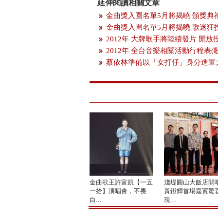
延伸閱讀相關文章
金曲獎入圍名單5月將揭曉 頒獎典
金曲獎入圍名單5月將揭曉 歌迷狂
2012年 大牌歌手將陸續發片 開
2012年 全台音樂相關活動行程表(
蔡依林準備以「女打仔」身分進軍
金曲歌王許富凱【一五
淺堤圓山大飯店開
一拾】演唱會，不畏
黃鐙輝首場嘉賓驚
白...
現...