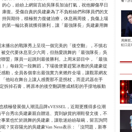
餐！許富
的心，紛紛上網留言給吳隊長加油打氣，祝他腳傷早日
康復。受傷自責的吳建豪為了不負粉絲們和隊員們的支
持與期待，積極努力復健治療，休息兩周後，負傷上場
的第一輪比賽就獲得勝利，讓「最強隊長」吳建豪用舞
周興哲
虹口足球
周末播出的戰隊秀上呈現一個完美的「後空翻」，不慎右
，被交代要休息至少六周，但熱愛跳舞的「最強隊長」吳
俠聯盟」隊員一起跳到最後勝利。上周末節目中，「最強
跳！」每錄完一段舞蹈，下場後便要趕緊冰敷的吳建豪從
受感動，全員各個拿出最強實力來燃炸全場，讓觀眾網友
、「他站在舞台上讓人感覺那不是拐杖，而是武器在手
決定拆掉石膏，將原本的後空翻調整成精彩的手撐地板動
積極發展個人潮流品牌xVESSEL，近期更獲得多位潮
路平台秀出吳建豪親自贈送、賣到缺貨的潮鞋發文後，不
於事業也忙於跳舞的吳建豪，讓歌迷紛紛敲碗，留言詢問
？笑容陽光的吳建豪Van Ness表示：「沒問題，新專