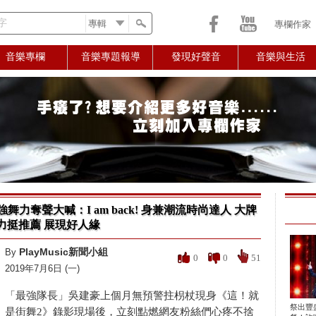
字
專欄作家
音樂專欄
音樂專題報導
發現好聲音
音樂與生活
舞力奪聲大喊：I am back! 身兼潮流時尚達人 大牌
力挺推薦 展現好人緣
PlayMusic新聞小組
By
0
0
51
2019年7月6日 (一)
「最強隊長」吳建豪上個月無預警拄枴杖現身《這！就
祭出豐
是街舞2》錄影現場後，立刻點燃網友粉絲們心疼不捨