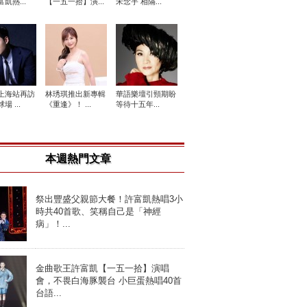
凱熱...
【一五一拾】演...
宋念宇 相隔...
上海站再訪
林琇琪推出新專輯
華語樂壇引頸期盼
場 ...
《重逢》！ ...
等待十五年...
本週熱門文章
祭出豐盛父親節大餐！許富凱熱唱3小
時共40首歌、笑稱自己是「神經
病」！...
金曲歌王許富凱【一五一拾】演唱
會，不畏白海豚襲台 小巨蛋熱唱40首
台語...