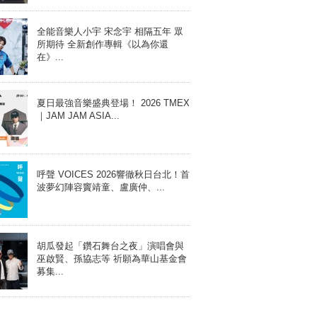
全能音樂人小宇 宋念宇 相隔五年 眾
所期待 全新創作專輯《以為你還
在》...
夏日最強音樂盛典登場！ 2026 TMEX
｜JAM JAM ASIA...
呼聲 VOICES 2026響徹秋日台北！首
波夢幻陣容竇靖童、盧廣仲、...
胡瓜發起「鑽石舞台之夜」演唱會與
巫啟賢、孫協志等 祈願為華山基金會
募集...