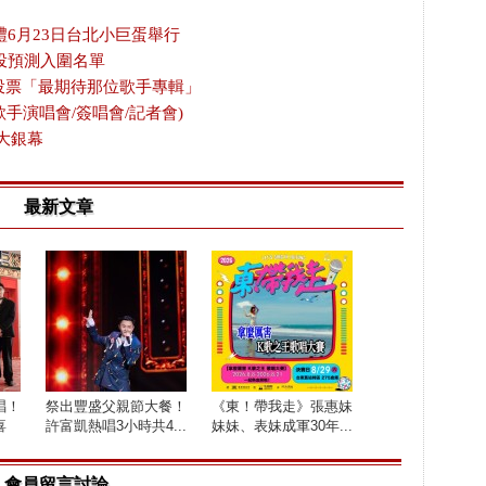
禮6月23日台北小巨蛋舉行
投預測入圍名單
放投票「最期待那位歌手專輯」
歌手演唱會/簽唱會/記者會)
大銀幕
最新文章
唱！
祭出豐盛父親節大餐！
《東！帶我走》張惠妹
喜
許富凱熱唱3小時共4...
妹妹、表妹成軍30年...
會員留言討論