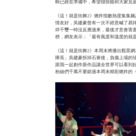
輯已經在準備中，希望很快能和大家見
《這！就是街舞2》燃炸指數熱度集集
情友好，吳建豪曾有一次不經意喊了易烊千
烊千璽一時沒反應過來，最後才意會害
榜，網友表示：「最有風度和溫度的就
《這！就是街舞2》本周末將播出觀眾
隊長」吳建豪拆掉石膏後，負傷上場的
跟我一起創作新作品讓全世界可以看到
粉絲們千萬不要錯過本周末精彩燃炸的《