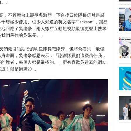
面。」
飆高，不管舞台上競爭多激烈，下台後四位隊長仍然是感
璽極少使用、也少人知道的英文名字”Jackson”，讓易
羞地回應了吳建豪，兩人微甜互動短視頻最後更登上搜尋
是我們最強的吳隊長。」
網友們最引領期盼的明星隊長戰隊秀，也將會看到「最強
珍貴畫面，吳建豪感恩表示：「謝謝隊員們這麼信任我，
好的舞者，每個人都是最棒的。」所有喜歡吳建豪的網友
這！就是街舞2》。