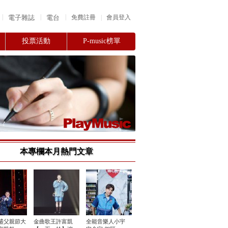
|
|
|
電子雜誌
電台
|
免費註冊
會員登入
投票活動
P-music榜單
本專欄本月熱門文章
盛父親節大
金曲歌王許富凱
全能音樂人小宇