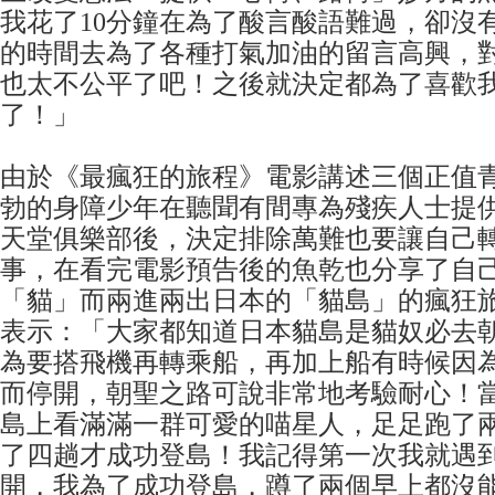
我花了10分鐘在為了酸言酸語難過，卻沒
的時間去為了各種打氣加油的留言高興，
也太不公平了吧！之後就決定都為了喜歡
了！」
由於《最瘋狂的旅程》電影講述三個正值
勃的身障少年在聽聞有間專為殘疾人士提
天堂俱樂部後，決定排除萬難也要讓自己
事，在看完電影預告後的魚乾也分享了自
「貓」而兩進兩出日本的「貓島」的瘋狂
表示：「大家都知道日本貓島是貓奴必去
為要搭飛機再轉乘船，再加上船有時候因
而停開，朝聖之路可說非常地考驗耐心！
島上看滿滿一群可愛的喵星人，足足跑了
了四趟才成功登島！我記得第一次我就遇
開，我為了成功登島，蹲了兩個早上都沒