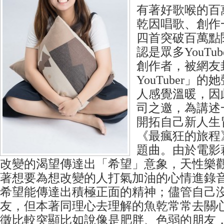
有著好歌喉的百萬人
乾因唱歌、創作
四首突破百萬點
認是眾多YouTu
創作者，被網友
YouTuber」
人感覺溫暖，因
司之邀，為講述
開拓自己新人生
《最瘋狂的旅程
題曲。由於電影
改變的渴望傳達出「希望」意象，天性樂
著想要為想改變的人打氣加油的心情進錄
希望能傳達出積極正面的精神；儘管自己
友，但本著同理心去理解的魚乾常常去關
徵比較突顯比如說像是肥胖、色弱的朋友