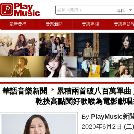
請輸入關鍵字
最新發行
音樂新聞
音樂專欄
音樂專題
華語音樂新聞
累積兩首破八百萬單曲 人氣
乾挾高點閱好歌喉為電影獻唱
PlayMusic
By
2020年6月2日 (二