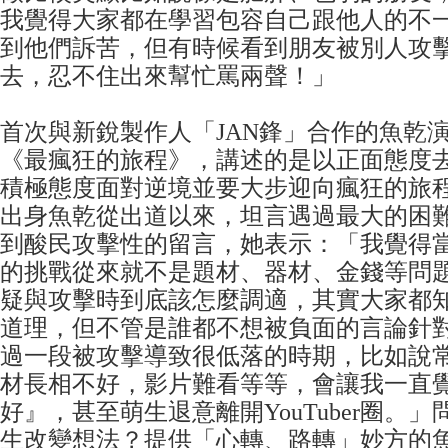
我覺得大家都在學習包容自己跟他人的不
到他們訴苦，但有時候看到朋友被別人攻
去，忍不住出來幫忙罵兩聲！」
首次與新銳製作人「JAN鋒」合作的魚乾
《最瘋狂的旅程》，講述的是以正面態度
積極態度面對逆境並要大步迎向瘋狂的旅程；身
出身魚乾從出道以來，坦言遇過最大的困
到酸民攻擊性的留言，她表示：「我覺得當Yo
的挑戰從來就不是題材、器材、金錢等問
疑與攻擊時到底該怎麼調適，其實大家都
道理，但不管是誰都不想被負面的言論針
過一段被攻擊導致很低落的時期，比如說
材長相不好，影片難看等等，會讓我一直
好』，甚至萌生退意離開YouTuber圈。
生改變想法？提供「心轉、路轉」妙方的