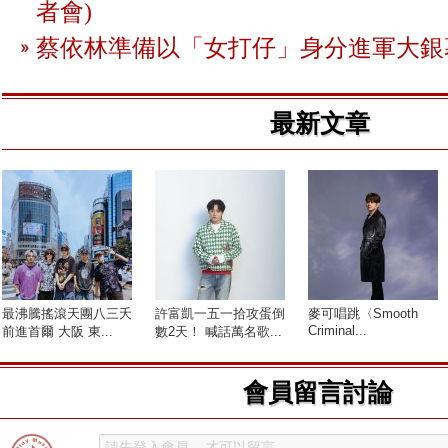
者會)
蔡依林準備以「女打仔」身分進軍大銀
最新文章
最沸騰搖滾天團八三夭
許富凱一五一拾攻蛋倒
麥可唱跳〈Smooth
Criminal...
前進首爾 大阪 東...
數2天！ 喊話萬名歌...
會員留言討論