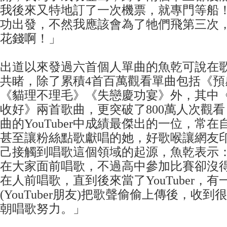
我後來又特地訂了一次機票，就專門等船
功出發，不然我應該會為了牠們飛第三次
花錢啊！」
出道以來發過六首個人單曲的魚乾可說在
共睹，除了累積4首百萬觀看單曲包括《預
《貓理不理毛》《失戀慶功宴》外，其中
收好》兩首歌曲，更突破了800萬人次觀
曲的YouTuber中成績最傑出的一位，常
甚至讓粉絲點歌獻唱的她，好歌喉讓網友
己接觸到唱歌這個領域的起源，魚乾表示
在大家面前唱歌，不過高中參加比賽卻沒
在人前唱歌，直到後來當了YouTuber，
(YouTuber朋友)把歌聲偷偷上傳後，收
朝唱歌努力。」