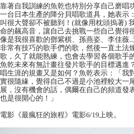
靠著自我訓練的魚乾也特別分享自己磨唱
一台日本生產的降分貝唱歌道具，她表示
叫很大聲卻不被聽到！(就像用枕頭摀著) 
命的飆高音，讓自己去挑戰一些自己覺得
像是我很喜歡的鄧紫棋、孫燕姿、李佳薇.
非常有技巧的歌手們的歌，然後一直土法
歌，久了就能熟練，也會去學習各個歌手
魚乾未來有無計畫往發片歌手的目標邁進
唱生涯的規畫又是如何？魚乾表示：「我
實很隨緣，覺得自己不過是小池裡較大一
展，沒有機會的話，偶爾在自己的頻道發
也是很開心的！」
電影《最瘋狂的旅程》電影6/19上映。