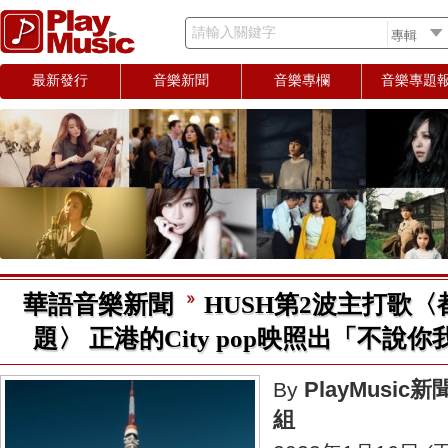
請輸入關鍵字
最新發行
音樂新聞
音樂專欄
音樂專題
華語音樂新聞
HUSH第2波主打歌
題〉 正港的City pop映照出「不說你我他」
PlayMusic新
By
組