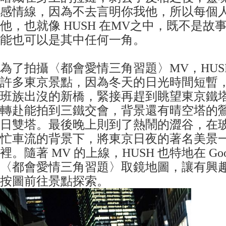
感情線，因為不去言明你我他，所以每個
他，也就像 HUSH 在MV之中，既不是故
能也可以是其中任何一角。
為了拍攝〈都會愛情三角習題〉MV，HUS
許多東京景點，因為冬天的日光時間短暫
班族出沒的新橋，緊接再趕到眺望東京鐵
轉赴能拍到三鐵交會，背景還有晴空塔的
日雙塔。最後晚上則到了熱鬧的澀谷，在
忙車流的背景下，將東京日夜的著名美景
裡。隨著 MV 的上線，HUSH 也特地在 Goog
〈都會愛情三角習題〉取鏡地圖，讓有興
按圖前往景點探索。