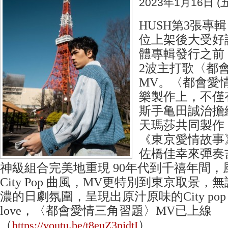
2023年1月16日 (五
HUSH第3張專
位上架後大受好
體專輯發行之前
2波主打歌〈都
MV。〈都會愛
樂製作上，不僅
斯手亀田誠治擔
天瑪莎共同製作
《東京愛情故事
佐橋佳幸來彈奏
神級組合完美地重現 90年代到千禧年間
City Pop 曲風，MV更特別到東京取景
濃的日劇氛圍，呈現出原汁原味的City pop
love，〈都會愛情三角習題〉MV已上線
（
）
https://youtu.be/t8euZ3pidtI