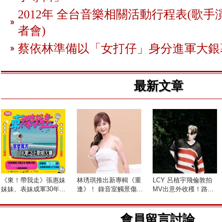
2012年 全台音樂相關活動行程表(歌手
者會)
蔡依林準備以「女打仔」身分進軍大銀
最新文章
《東！帶我走》張惠妹
林琇琪推出新專輯《重
LCY 呂植宇飛倫敦拍
妹妹、表妹成軍30年...
逢》！ 錄音室觸景傷...
MV出意外收穫！路...
會員留言討論