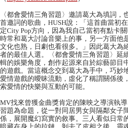
〈都會愛情三角習題〉邀請葛大為填詞，
首邀詞的歌曲，HUSH說：「這首曲當初在
定City Pop方向，因為我自己當初有點
時常和葛大討論音樂上的事，另一方面他
文化也熟，日劇也看很多。」因此葛大為
者的最佳人選。〈都會愛情三角習題〉延
輯的娛樂角度，創作起源來自於綜藝節目
的遊戲。當這概念交到葛大為手中，巧妙
愛情遊戲的曖昧流動，虛化了稱謂關係後
索愛情的快樂與互動的可能。
MV找來曾獲金曲獎肯定的陳映之導演執
習題為命題，從一對同居男女與隔鄰女子
係，展開魔幻寫實的敘事。三人看似日常
暗藏在身上的拉鏈，剝去了皮相之後，靈