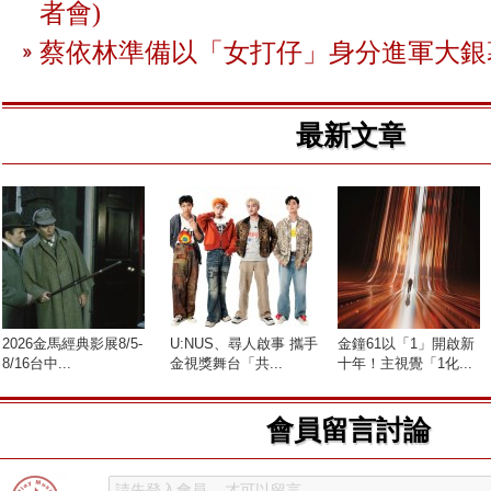
者會)
蔡依林準備以「女打仔」身分進軍大銀
最新文章
2026金馬經典影展8/5-
U:NUS、尋人啟事 攜手
金鐘61以「1」開啟新
8/16台中...
金視獎舞台「共...
十年！主視覺「1化...
會員留言討論