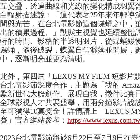
互交疊，透過曲線和光線的變化構成羽翼
白輻射描述說：「這代表著25年來年輕導
間與光芒，在台北電影節這個蝶蛹之中，
出的積累過程。」動態主視覺也延續整體
特的時間、影格的半透明羽片，從蝶蛹緩
為蛹，隨後破裂，蝶翼自信灑落並開展，數
中，逐漸明亮並更為清晰。
此外，第四屆「LEXUS MY FILM 短影
台北電影節深度合作，主題為「我的 Amazi
勵新世代大膽創作、展現自我，徵件比賽
全球影視人才共襄盛舉，用兩分鐘影片說
至可獨得10萬獎金！詳情請上「LEXUS MY
賽」官方網站參考：
https://www.lexus.com.t
2023台北電影節將於6月22日至7月8日