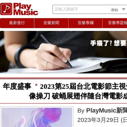
請輸入關鍵字
最新發行
音樂新聞
音樂專欄
音樂專題
年度盛事
2023第25屆台北電影節主
像操刀 破蛹展翅伴隨台灣電影
PlayMusic
By
2023年3月29日 (日