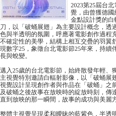
2023第25屆
覺，由曾獲德國
金點設計獎的白
刀，以「破蛹展翅」為主要設計概念，透
色與半透明的氛圍，呼應著電影創作過程
不確定性的美學，結構上相互交疊的羽翼
現數字25，象徵台北電影節25年來，持續
長與蛻變。
邁入25歲的台北電影節，始終散發年輕、
主視覺特別邀請白輻射影像，以「破蛹展
視覺設計呈現創作者與作品在「破蛹」之
及破蛹之後故事在放映時的綻放時刻，傳
直到放映的那一瞬間，故事的成功與美麗
整體主視覺呈現柔和曖昧的藍紫色，半透