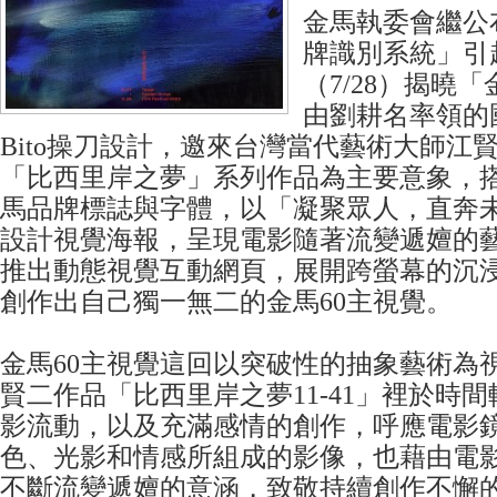
金馬執委會繼公
牌識別系統」引
（7/28）揭曉
由劉耕名率領的
Bito操刀設計，邀來台灣當代藝術大師江
「比西里岸之夢」系列作品為主要意象，
馬品牌標誌與字體，以「凝聚眾人，直奔
設計視覺海報，呈現電影隨著流變遞嬗的
推出動態視覺互動網頁，展開跨螢幕的沉
創作出自己獨一無二的金馬60主視覺。
金馬60主視覺這回以突破性的抽象藝術為
賢二作品「比西里岸之夢11-41」裡於時
影流動，以及充滿感情的創作，呼應電影
色、光影和情感所組成的影像，也藉由電
不斷流變遞嬗的意涵，致敬持續創作不懈