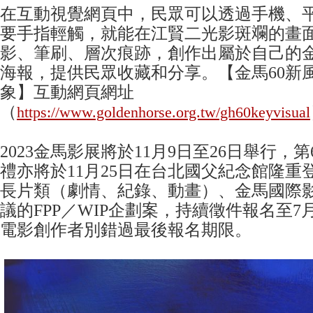
在互動視覺網頁中，民眾可以透過手機、
要手指輕觸，就能在江賢二光影斑斕的畫
影、筆刷、層次痕跡，創作出屬於自己的金
海報，提供民眾收藏和分享。【金馬60新
象】互動網頁網址
（
https://www.goldenhorse.org.tw/gh60keyvisual
2023金馬影展將於11月9日至26日舉行，
禮亦將於11月25日在台北國父紀念館隆重
長片類（劇情、紀錄、動畫）、金馬國際
議的FPP／WIP企劃案，持續徵件報名至7
電影創作者別錯過最後報名期限。