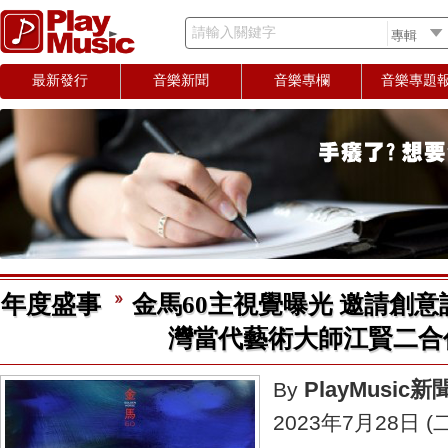
請輸入關鍵字
最新發行
音樂新聞
音樂專欄
音樂專題
年度盛事
金馬60主視覺曝光 邀請創意設
灣當代藝術大師江賢二合
PlayMusic
By
2023年7月28日 (二