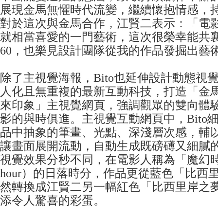
展現金馬無懼時代流變，繼續懷抱情感，
對於這次與金馬合作，江賢二表示：「電
就相當喜愛的一門藝術，這次很榮幸能共
60，也樂見設計團隊從我的作品發掘出藝
除了主視覺海報，Bito也延伸設計動態視
人化且無重複的最新互動科技，打造「金馬
來印象」主視覺網頁，強調觀眾的雙向體
影的與時俱進。主視覺互動網頁中，Bito
品中抽象的筆畫、光點、深淺層次感，輔
讓畫面展開流動，自動生成既磅礡又細膩
視覺效果分秒不同，在電影人稱為「魔幻時刻
hour）的日落時分，作品更從藍色「比西里岸
然轉換成江賢二另一幅紅色「比西里岸之夢1
添令人驚喜的彩蛋。