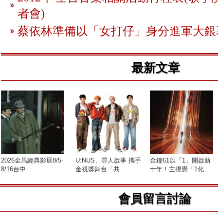
者會)
蔡依林準備以「女打仔」身分進軍大銀
最新文章
2026金馬經典影展8/5-
U:NUS、尋人啟事 攜手
金鐘61以「1」開啟新
8/16台中...
金視獎舞台「共...
十年！主視覺「1化...
會員留言討論