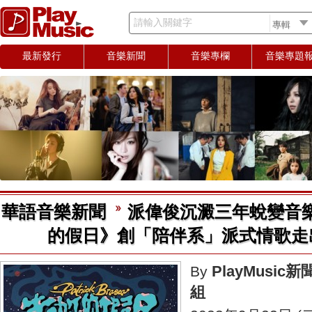
請輸入關鍵字
最新發行
音樂新聞
音樂專欄
音樂專題
華語音樂新聞
派偉俊沉澱三年蛻變音
的假日》創「陪伴系」派式情歌走
PlayMusic新
By
組