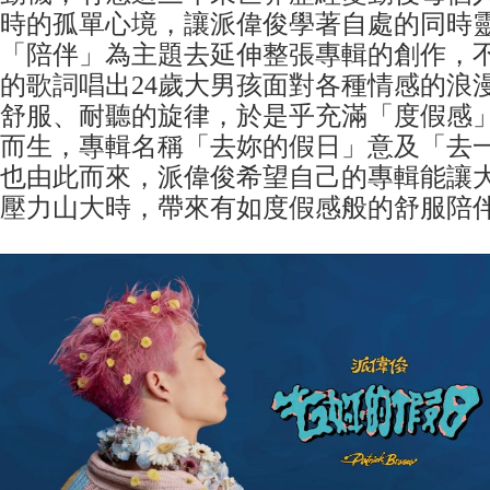
時的孤單心境，讓派偉俊學著自處的同時
「陪伴」為主題去延伸整張專輯的創作，
的歌詞唱出24歲大男孩面對各種情感的浪
舒服、耐聽的旋律，於是乎充滿「度假感
而生，專輯名稱「去妳的假日」意及「去
也由此而來，派偉俊希望自己的專輯能讓
壓力山大時，帶來有如度假感般的舒服陪