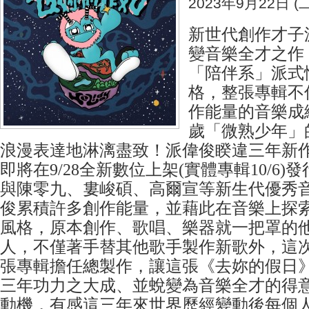
2023年9月22日 (二
新世代創作才子
變音樂全才之作
「陪伴系」派式
格，整張專輯不
作能量的音樂成
歲「微熟少年」
浪漫表達地淋漓盡致！派偉俊睽違三年新
即將在9/28全新數位上架(實體專輯10/6
與陳零九、婁峻碩、高爾宣等新生代優秀
俊累積許多創作能量，並藉此在音樂上探
風格，原本創作、歌唱、樂器就一把罩的
人，不僅著手替其他歌手製作新歌外，這
張專輯擔任總製作，讓這張《去妳的假日
三年功力之大成、並蛻變為音樂全才的得
動機，有感這三年來世界歷經變動後每個