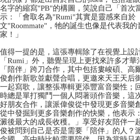
名字的縮寫"PB"的構圖，笑說自己「首次
示：「會取名為"Rumi"其實是靈感來自於
文"Roommate"，牠的誕生也像是代表我
家！」
值得一提的是，這張專輯除了在視覺上設
「Rumi」外，聽覺呈現上更找來許多才
「陪伴」跨刀合作，其中包括婁峻碩、高
俊創作新歌並獻聲合唱，更邀來天王天后
一起寫歌，讓整張專輯更添豐富音樂性；
時總是單打獨鬥一個人悶著頭作音樂，這
好朋友合作，讓派偉俊從中發現更多音樂
從中發掘到更多音樂創作的快樂，他表示
澱後最大的成長收穫。」享受好友陪伴一
俊被問到自己是否是需要「陪伴」的人？
念國、高中時比較需要陪伴，因為當時只