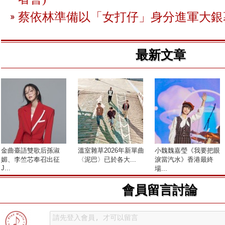
蔡依林準備以「女打仔」身分進軍大銀
最新文章
金曲臺語雙歌后孫淑
溫室雜草2026年新單曲
小魏魏嘉瑩《我要把眼
媚、李竺芯奉召出征
〈泥巴〉已於各大...
淚當汽水》香港最終
J...
場...
會員留言討論