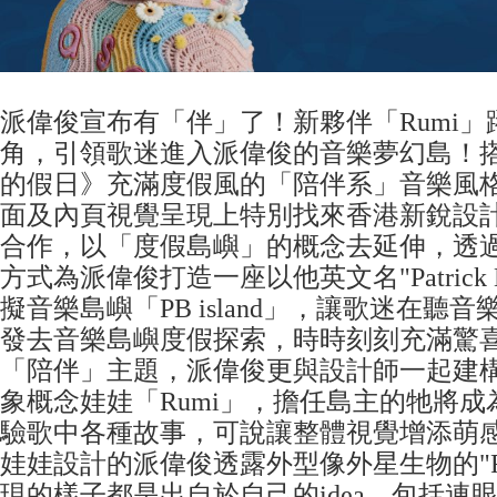
派偉俊宣布有「伴」了！新夥伴「Rumi
角，引領歌迷進入派偉俊的音樂夢幻島！
的假日》充滿度假風的「陪伴系」音樂風
面及內頁視覺呈現上特別找來香港新銳設計師 Po
合作，以「度假島嶼」的概念去延伸，透
方式為派偉俊打造一座以他英文名"Patrick B
擬音樂島嶼「PB island」，讓歌迷在聽
發去音樂島嶼度假探索，時時刻刻充滿驚
「陪伴」主題，派偉俊更與設計師一起建
象概念娃娃「Rumi」，擔任島主的牠將
驗歌中各種故事，可說讓整體視覺增添萌
娃娃設計的派偉俊透露外型像外星生物的"R
現的樣子都是出自於自己的idea，包括連