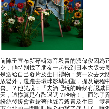
前陣子宣布新專輯錄音殺青的派偉俊因為
夕，他特別找了朋友一起飛到日本大阪去
是送給自己發片及生日禮物；第一次去大
放鬆外，還跑去環球影城朝聖，提及旅程
喜」？他笑說：「去酒吧玩的時候有認識
天，這樣算是有豔遇嗎？哈哈！」而除了
粉絲後援會還趁著他錄音殺青及生日「雙
下台北的一間咖啡廳為他辦了個人展，讓