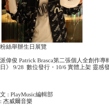
粉絲舉辦生日展覽
派偉俊 Patrick Brasca第二張個人全創
日》 9/28 數位發行・10/6 實體上架 靈感
文 : PlayMusic編輯
: 杰威爾音樂