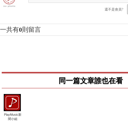
還不是會員?
一共有
0
則留言
同一篇文章誰也在看
PlayMusic新
聞小組