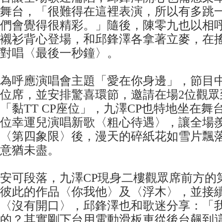
舞台，「很難得在這裡表演，所以有多跳
們會覺得很精彩。」隨後，陳零九也以相
襯衫背心登場，和邱鋒澤各拿著立麥，在
對唱〈最後一秒鐘〉。
為呼應演唱會主題「愛在你身邊」，節目
位席，並安排驚喜環節，邀請在場2位觀眾
「黏TT CP座位」，九澤CP也特地坐在
位幸運兒演唱新歌〈粗心待遇〉，讓全場
〈第四象限〉後，漫天的碎紙花如雪片飄
意猶未盡。
安可段落，九澤CP現身二樓觀眾席前方的
彼此的作品〈你我他〉及〈浮木〉，並接
〈沒有開口〉，邱鋒澤也和歌迷分享：「
的？其實剛下台用電動滑板車從後台飆到