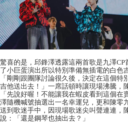
驚喜的是，邱鋒澤透露這兩首歌是九澤CP
了小巨蛋演出所以特別準備無插電的白色
「剛剛跟團隊討論很久後，決定在這個特
吉他送出去！」一席話頓時讓現場沸騰，
「先說好喔！不能讓我在蝦皮看到這個在
澤隨機喊號抽選出一名幸運兒，更和陳零
送到歌迷手中，因現場歌迷尖叫聲連連，
說：「還是鋼琴也抽出去？」