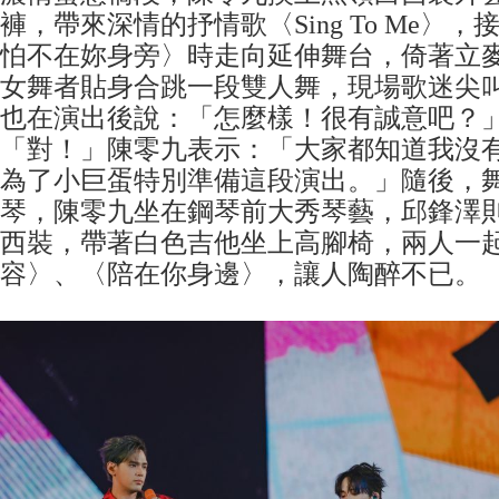
褲，帶來深情的抒情歌〈Sing To Me〉
怕不在妳身旁〉時走向延伸舞台，倚著立
女舞者貼身合跳一段雙人舞，現場歌迷尖
也在演出後說：「怎麼樣！很有誠意吧？
「對！」陳零九表示：「大家都知道我沒
為了小巨蛋特別準備這段演出。」隨後，
琴，陳零九坐在鋼琴前大秀琴藝，邱鋒澤
西裝，帶著白色吉他坐上高腳椅，兩人一
容〉、〈陪在你身邊〉，讓人陶醉不已。