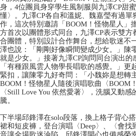
身，4位團員身穿學生風制服與九澤CP甜
懂〉。九澤CP各自和溫妮、魏嘉瑩有過單
作，這次特別邀請「BOOM！怪物星人」
方首次以團體形式同台，九澤CP表示雙方
合團體，特別設計合作舞台，想給歌迷不
澤也說：「剛剛好像瞬間變成少女。」陳
就是少女。」接著九澤CP詢問同台演出的
「有種跟風雲人物學長唱歌的感覺。」更起
緊扣，讓陳零九好奇問：「小魏妳是想轉
BOOM！怪物星人隨後演唱歌曲〈BOOM
〈Still Love You 依然愛著〉，洗腦又
騰。
下半場邱鋒澤在solo段落，換上格子背心
裙和短皮褲，登台演唱〈Deep〉、〈會找
音讓全場歌迷淪陷，邱鋒澤開心也備感榮