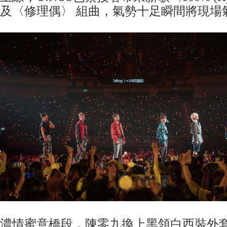
及〈修理偶〉 組曲，氣勢十足瞬間將現場
濃情蜜意橋段，陳零九換上黑領白西裝外