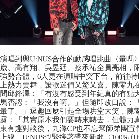
演唱到與U:NUS合作的動感唱跳曲〈暈嗎
崴、高有翔、吳昱廷、蔡承祐全員亮相，限
強勢合體，6人更在演唱中突下台，前往特
上熱力賣舞，讓歌迷們又驚又喜。陳零九
問邱鋒澤：「有沒有感受到年紀真的有點
馬否認：「我沒有啊。」但隨即改口說：
暈了。」逗趣回應引起全場哄堂大笑，陳
露：「其實原本我們要轉來轉去，但體力
束有趣對談後，九澤CP也不忘幫師弟團宣
上線，U:NUS也緊接著帶來新歌〈100% (Hyaku