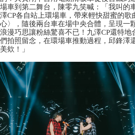
場車到第二舞台，陳零九笑喊：「我叫的
澤CP各自站上環場車，帶來輕快甜蜜的歌
心〉，隨後兩台車在場中央合體，呈現一
浪漫巧思讓粉絲驚喜不已！九澤CP還特地
們拍照留念，在環場車推動過程，邱鋒澤
美欸！」