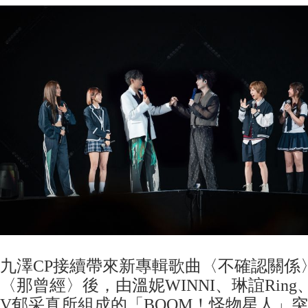
九澤CP接續帶來新專輯歌曲〈不確認關係
〈那曾經〉後，由溫妮WINNI、琳誼Rin
V郁采真所組成的「BOOM！怪物星人」