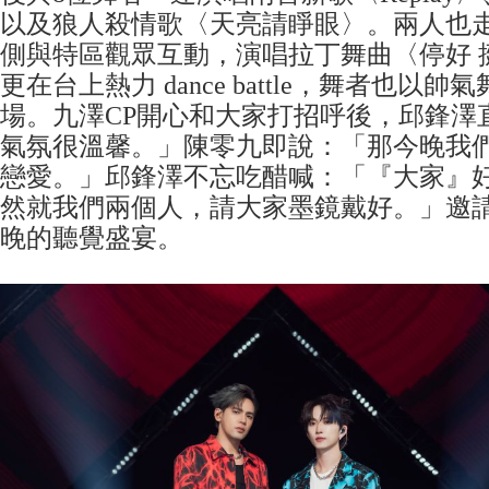
以及狼人殺情歌〈天亮請睜眼〉。兩人也
側與特區觀眾互動，演唱拉丁舞曲〈停好 
更在台上熱力 dance battle，舞者也以
場。九澤CP開心和大家打招呼後，邱鋒澤
氣氛很溫馨。」陳零九即說：「那今晚我
戀愛。」邱鋒澤不忘吃醋喊：「『大家』
然就我們兩個人，請大家墨鏡戴好。」邀
晚的聽覺盛宴。