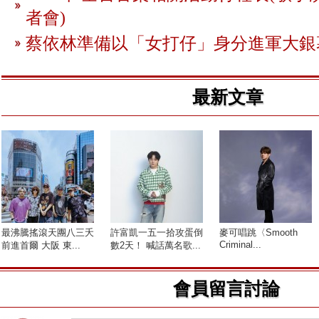
者會)
蔡依林準備以「女打仔」身分進軍大銀
最新文章
最沸騰搖滾天團八三夭
許富凱一五一拾攻蛋倒
麥可唱跳〈Smooth
Criminal...
前進首爾 大阪 東...
數2天！ 喊話萬名歌...
會員留言討論