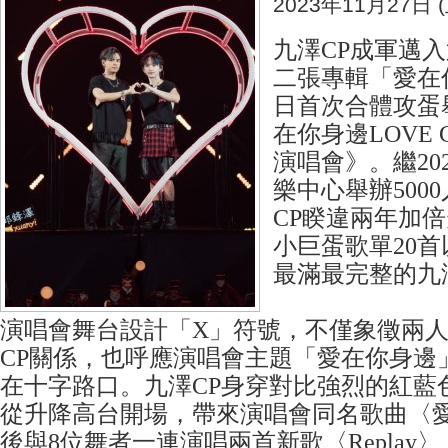
2023年11月27日 (
九澤CP成軍邁
二張專輯「愛在你
日首次合體攻蛋
在你身邊LOVE
演唱會》。繼20
樂中心舉辦500
CP睽違兩年加
小巨蛋歌單20
最滿最完整的九
演唱會舞台設計「X」符號，不僅象徵兩
CP關係，也呼應演唱會主題「愛在你身邊
在十字路口。九澤CP身穿對比強烈的紅藍
從升降高台開場，帶來演唱會同名歌曲〈
後與8位舞者一連演唱兩首新歌〈Replay