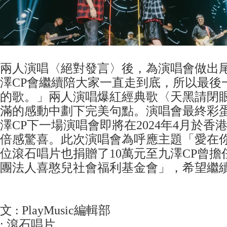
兩人演唱〈絕對發言〉後，為演唱會做出
澤CP會繼續陪大家一直走到底，所以最後
的歌。」兩人演唱爆紅經典歌〈天黑請閉
滿的感動中劃下完美句點。演唱會最終彩
澤CP下一場演唱會即將在2024年4月於香
倍感驚喜。此次演唱會為呼應主題「愛在
位滾石唱片也捐贈了10萬元至九澤CP曾
團法人喜憨兒社會福利基金會」，希望繼
文 : PlayMusic編輯部
: 滾石唱片