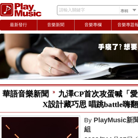
請輸入關鍵字
最新發行
音樂新聞
音樂專欄
音樂專題
華語音樂新聞
九澤CP首次攻蛋喊「愛
X設計藏巧思 唱跳battle嗨
PlayMusic新
By
組