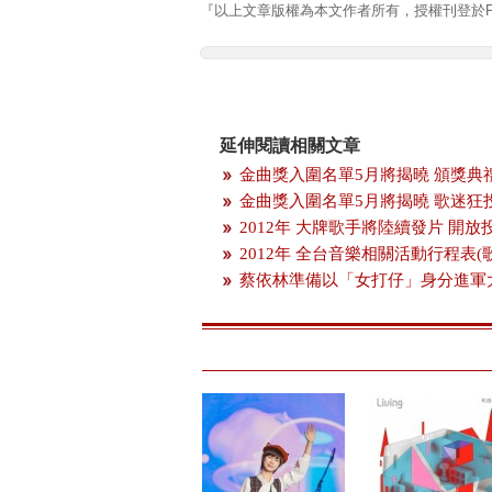
『以上文章版權為本文作者所有，授權刊登於Pla
延伸閱讀相關文章
金曲獎入圍名單5月將揭曉 頒獎典
金曲獎入圍名單5月將揭曉 歌迷狂
2012年 大牌歌手將陸續發片 開
2012年 全台音樂相關活動行程表(
蔡依林準備以「女打仔」身分進軍