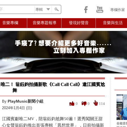
字
專欄作家
音樂專欄
音樂專題報導
發現好聲音
音樂與生活
！ 翁鈺鈞拍攝新歌《Call Call Call》邀江國賓尬
舞
PlayMusic新聞小組
By
0
0
114
2024年1月4日 (日)
江國賓獻唯二MV，陪翁鈺鈞尬舞50遍！選秀闖關王甜
全能音
心女聲翁鈺鈞推出首張專輯「異想世界」，日前拍攝新