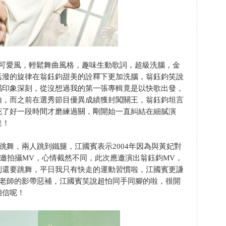
》，走輕快可愛風，輕鬆舞曲風格，趣味生動歌詞，超級洗腦，金
活潑的旋律在翁鈺鈞甜美的詮釋下更加洗腦，翁鈺鈞笑說
唱印象深刻，從沒想過我的第一張專輯竟是以快歌出發，
驗，而之前在選秀節目優異成績獲封闖關王，翁鈺鈞坦言
花了好一段時間才磨練過關，剛開始一直糾結在細膩演
達！
跳舞，兩人跳到鐵腿，江國賓表示2004年因為與黃妃對
受邀拍攝MV，心情截然不同，此次應邀演出翁鈺鈞MV，
到還要跳舞，平日我只有快走的運動習慣啦，江國賓更謙
蹈老師的影帶惡補，江國賓笑說超怕同手同腳的啦，很開
相信呢！