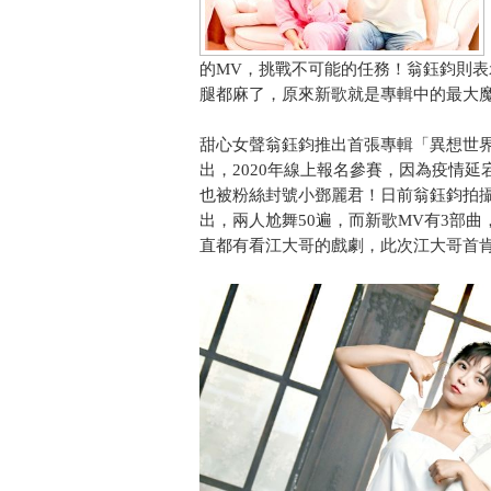
的MV，挑戰不可能的任務！翁鈺鈞則表
腿都麻了，原來新歌就是專輯中的最大
甜心女聲翁鈺鈞推出首張專輯「異想世
出，2020年線上報名參賽，因為疫情
也被粉絲封號小鄧麗君！日前翁鈺鈞拍攝新歌《
出，兩人尬舞50遍，而新歌MV有3部
直都有看江大哥的戲劇，此次江大哥首