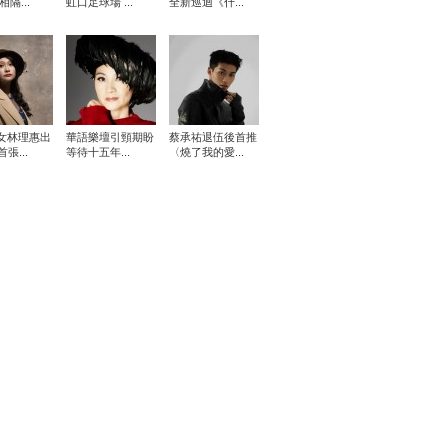
相隔...
虹口足球場 ...
全新巡迴《什...
女林理惠出
華語樂壇引頸期盼
蔡承祐退伍後首推
張...
等待十五年...
〈燒了我的愛...