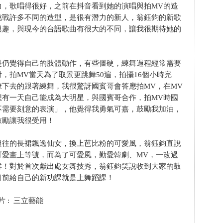
力，歌唱得很好，之前在抖音看到她的演唱與拍MV的造
挑戰許多不同的造型，是很有潛力的新人，翁鈺鈞的新歌
興趣，與現今的台語歌曲有很大的不同，讓我很期待她的
是仍覺得自己的肢體動作，有些僵硬，練舞過程經常需要
，拍MV當天為了取景更跳舞50遍，拍攝16個小時完
下去的跟著練舞，我很驚訝國賓哥會答應拍MV，在MV
想有一天自己能成為大明星，與國賓哥合作，拍MV時國
不需要刻意的表演」，他覺得我勇氣可嘉，鼓勵我加油，
鼓勵讓我很受用！
過往的長裙飄逸仙女，換上芭比粉的可愛風，翁鈺鈞直說
可愛畫上等號，而為了可愛風，勤愛韓劇、MV，一改過
鮮！對於首次獻出處女舞技秀，翁鈺鈞笑說收到大家的鼓
目前給自己的新功課就是上舞蹈課！
片 : 三立藝能