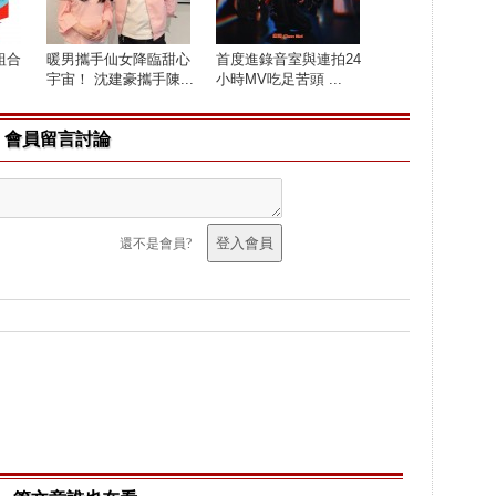
組合
暖男攜手仙女降臨甜心
首度進錄音室與連拍24
宇宙！ 沈建豪攜手陳...
小時MV吃足苦頭 ...
會員留言討論
還不是會員?