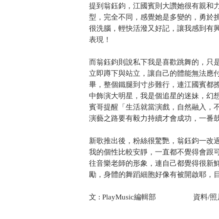
提到翁鈺鈞，江國賓則大讚她很有親和
型，完全不同，感覺她是多變的，勇於
很洗腦，輕快活潑又好記，讓我感到有
表現！
而翁鈺鈞則說私下我是喜歡跳舞的，只
立即蹲下與站立，讓自己的體能無法應付
畢，整個鐵腿到寸步難行，連江國賓都撩
中飾演大明星，我是個追星的迷妹，幻
賓哥提醒「生活就當演戲，自然融入，
演藝之路要有毅力持續才會成功，一番
新歌推出後，粉絲很驚艷，翁鈺鈞一改
我的個性比較安靜，一直都不覺得會跟
往音樂老師的形象，連自己都覺得很新
勵，身體的舞蹈細胞好像有被開啟耶，
文 : PlayMusic編輯部 資料/照