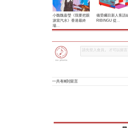
小魏魏嘉瑩《我要把眼
備受矚目新人客語
淚當汽水》香港最終
RIBINGU 從...
場...
一共有
0
則留言