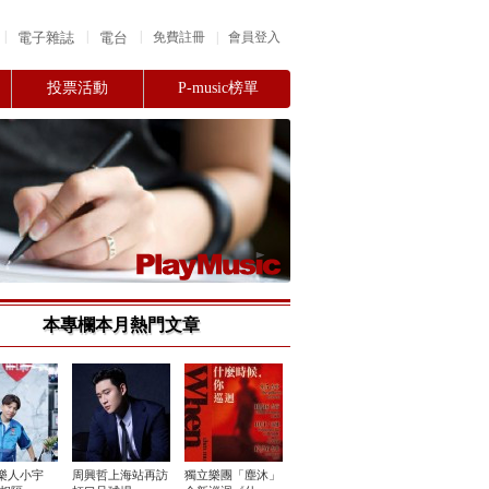
|
|
|
電子雜誌
電台
|
免費註冊
會員登入
投票活動
P-music榜單
本專欄本月熱門文章
樂人小宇
周興哲上海站再訪
獨立樂團「塵沐」