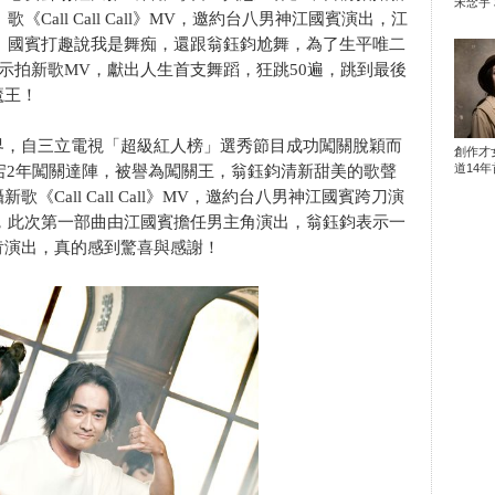
宋念宇 
歌《Call Call Call》MV，邀約台八男神江國賓演出，江
國賓打趣說我是舞痴，還跟翁鈺鈞尬舞，為了生平唯二
示拍新歌MV，獻出人生首支舞蹈，狂跳50遍，跳到最後
魔王！
界，自三立電視「超級紅人榜」選秀節目成功闖關脫穎而
創作才
道14年首
延宕2年闖關達陣，被譽為闖關王，翁鈺鈞清新甜美的歌聲
Call Call Call》MV，邀約台八男神江國賓跨刀演
曲，此次第一部曲由江國賓擔任男主角演出，翁鈺鈞表示一
肯演出，真的感到驚喜與感謝！