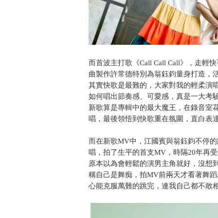
而首波主打歌《Call Call Call
曲製作許常德特別為翁鈺鈞量身打造，
其實快歌是最難的，大家對我的輕柔演
如何唱出節奏感、可愛感，真是一大考
新歌算是專輯中的最大魔王，在錄音室
唱，最後領悟到快歌重在氛圍，直白表
而在新歌MV中，江國賓與翁鈺鈞不停的
唱，拍了生平的首支MV，時隔20年再
原本以為會輕鬆的演男主角就好，沒想
稱自己是舞痴，拍MV前兩天才看著舞
心能克服萬難的跳完，連我自己都不敢