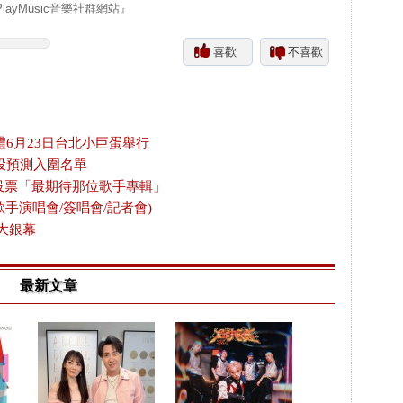
yMusic音樂社群網站』
喜歡
不喜歡
禮6月23日台北小巨蛋舉行
投預測入圍名單
放投票「最期待那位歌手專輯」
歌手演唱會/簽唱會/記者會)
大銀幕
最新文章