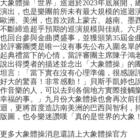
大象體操「世界」巡迴於2023年底展開，
演出，也是樂團前所未有最大規模的巡迴
歐洲、美洲，也首次踏上蒙古、越南、墨
不斷締造超乎預期的巡演規模與佳績。六
也回台參與金曲奬盛事，並獲頒第35屆金
於評審團獎是唯一沒有事先公布入圍名單
起典禮當下的心情，當評審團主席陳子鴻
說出得獎者的描述並念出「大象體操」的
坦言：「當下實在沒有心理準備，很感謝
好大的驚喜！非常感動！」貝斯手凱婷也
作音樂的人，可以去到各個地方實際接觸
幸福的事。」九月份大象體操也會再次前
迴，更將首度造訪南美洲的巴西與智利，
版圖，也令樂迷讚嘆「真的是世界的大象
更多大象體操消息還請上大象體操官方