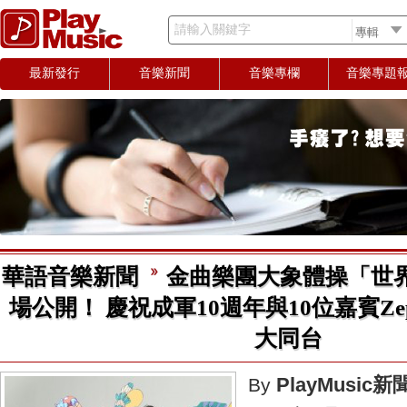
請輸入關鍵字
最新發行
音樂新聞
音樂專欄
音樂專題
華語音樂新聞
金曲樂團大象體操「世
場公開！ 慶祝成軍10週年與10位嘉賓Zepp 
大同台
PlayMusic
By