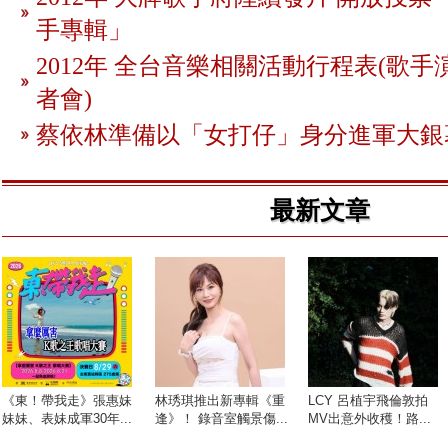
手專輯」
2012年 全台音樂相關活動行程表(歌手
者會)
蔡依林準備以「女打仔」身分進軍大銀
最新文章
《東！帶我走》張惠妹
林琇琪推出新專輯《重
LCY 呂植宇飛倫敦拍
妹妹、表妹成軍30年...
逢》！ 錄音室觸景傷...
MV出意外收穫！路...