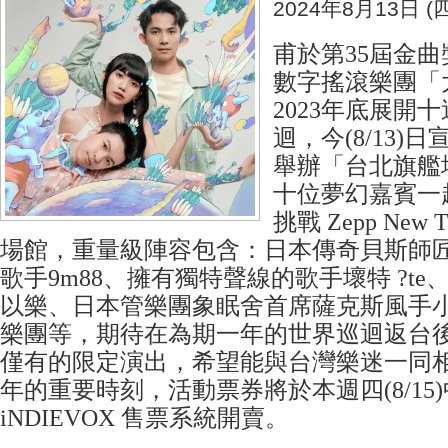
2024年8月13日 (四
甫於第35屆金
數字搖滾樂團「
2023年底展開
迴，今(8/13)日
舉辦「台北旗艦
十位夢幻嘉賓一
挑戰 Zepp New 
場館，重量級陣容包含：日本傳奇貝斯師
歌手9m88、擁有獨特聲線的歌手壞特 ?t
以樂、日本管樂團象眠舍首席薩克斯風手
樂團等，期待在為期一年的世界巡迴返台
僅有的限定演出，希望能與台灣樂迷一同
年的重要時刻，活動票券將於本週四(8/15)中午
iNDIEVOX 售票系統開賣。