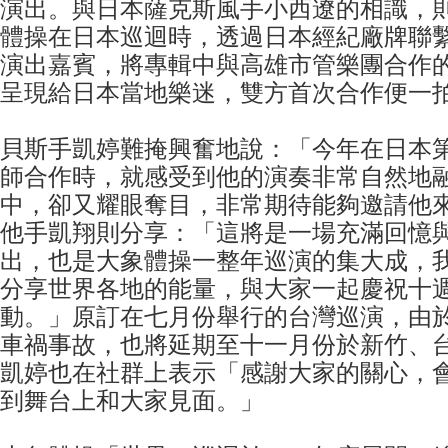
演出。與日本薩克斯風手小西遼的相識，則是
體操在日本巡迴時，透過日本經紀廠牌聯
演出嘉賓，將專輯中與高雄市管樂團合作
呈現給日本當地樂迷，雙方首次合作便一
貝斯手凱婷難掩興奮地說：「今年在日本
師合作時，就感受到他的演奏非常自然地
中，卻又耀眼奪目，非常期待能夠邀請他
他手凱翔則分享：「這將是一場充滿回憶
出，也是大象體操一整年巡演的集大成，
分享世界各地的能量，與大家一起慶祝十
動。」原訂在七月份舉行的台灣巡演，由
車禍事故，也將延期至十一月份於新竹、
凱婷也在社群上表示「感謝大家的關心，
到舞台上和大家見面。」