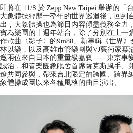
即將在 11/8 於 Zepp New Taipei 舉
大象體操經歷一整年的世界巡迴後，回到
出，大象體操也為節目內容傾盡義務全力
賓為樂團的十週年站台，除了分別在上一
作歌曲〈影子〉的9m88、新專輯《世界》合
林以樂，以及高雄市管樂團與VJ藝術家葉
邀兩位來自日本的重量級嘉賓——東京事
誠治，和管樂團象眠舍首席薩克斯風手、
遼共同參與，帶來台北限定的跨國、跨界
象體操成團以來各種風格的曲目演出。