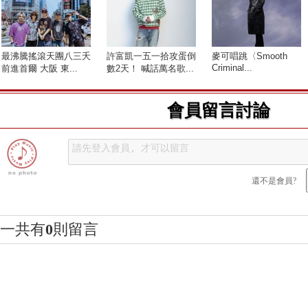
最沸騰搖滾天團八三夭
許富凱一五一拾攻蛋倒
麥可唱跳〈Smooth
Criminal...
前進首爾 大阪 東...
數2天！ 喊話萬名歌...
會員留言討論
還不是會員?
一共有
0
則留言