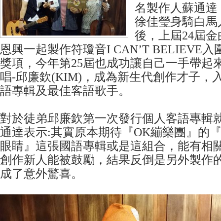
名製作人蘇通達
徐佳瑩身騎白馬
後，上屆24屆
恩興一起製作符瓊音I CAN’T BELIEV
獎項，今年第25屆也成功讓自己一手帶起
唱-邱廉欽(KIM)，成為新生代創作才子，
語專輯及最佳客語歌手。
對於徒弟邱廉欽第一次發行個人客語專輯
通達表示:其實原本期待『OK繃樂團』的
眼睛』這張國語專輯或是這組合，能有相
創作新人能被鼓勵，結果反倒是另外製作
成了意外驚喜。