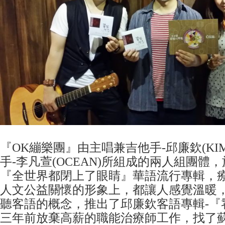
『OK繃樂團』由主唱兼吉他手-邱廉欽(KI
手-李凡萱(OCEAN)所組成的兩人組團體，
『全世界都閉上了眼睛』華語流行專輯，
人文公益關懷的形象上，都讓人感覺溫暖
聽客語的概念，推出了邱廉欽客語專輯-『
三年前放棄高薪的職能治療師工作，找了